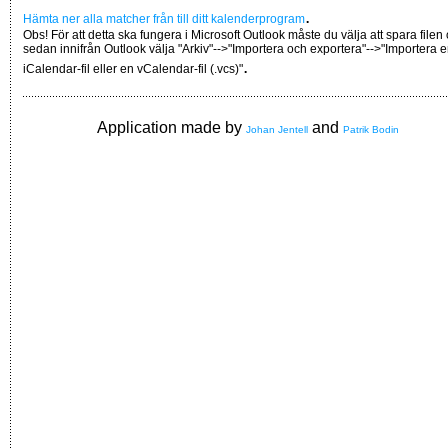
.
Hämta ner alla matcher från till ditt kalenderprogram
Obs! För att detta ska fungera i Microsoft Outlook måste du välja att spara filen
sedan innifrån Outlook välja "Arkiv"-->"Importera och exportera"-->"Importera 
.
iCalendar-fil eller en vCalendar-fil (.vcs)"
Application made by
and
Johan Jentell
Patrik Bodin