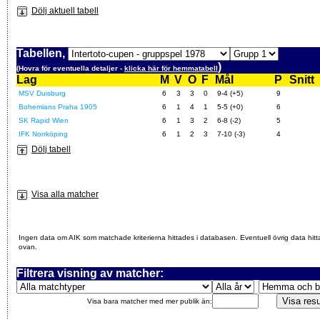
Dölj aktuell tabell
Tabellen,
)
(Hovra för eventuella detaljer -
klicka här för hemmatabell
Lag
M
V
O
F
Mål
P
Snitt
MSV Duisburg
6
3
3
0
9-4 (+5)
9
Bohemians Praha 1905
6
1
4
1
5-5 (+0)
6
SK Rapid Wien
6
1
3
2
6-8 (-2)
5
IFK Norrköping
6
1
2
3
7-10 (-3)
4
Dölj tabell
Visa alla matcher
Ingen data om AIK som matchade kriterierna hittades i databasen. Eventuell övrig data hitt
ovan.
Filtrera visning av matcher:
Visa bara matcher med mer publik än: