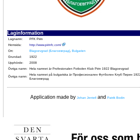
Laginformation
Lagnamn:
PFK Pirin
Hemsida:
http://www.pirinfc.com/
Ort:
Blagoevgrad (Благоевград)
,
Bulgarien
Grundad:
1922
Upphörde:
2008
Övriga namn:
Hela namnet är Profesionalen Fotbolen Klub Pirin 1922 Blagoevgrad
Hela namnet på bulgariska är Професионален Футболен Клуб Пирин 192
Övriga namn:
Благоевград
Application made by
and
Johan Jentell
Patrik Bodin