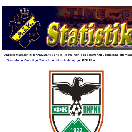
Statistikdatabasen är för närvarande under konstruktion, och kommer att uppdateras efterhan
Startsida
Fotboll
Statistik
Motståndarlag
PFK Pirin