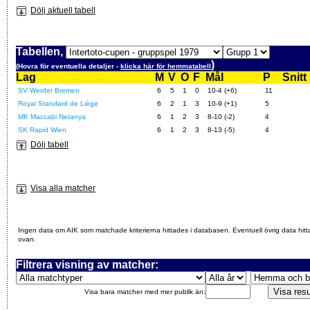
Dölj aktuell tabell
Tabellen,
)
(Hovra för eventuella detaljer -
klicka här för hemmatabell
Lag
M
V
O
F
Mål
P
Snitt
SV Werder Bremen
6
5
1
0
10-4 (+6)
11
Royal Standard de Liège
6
2
1
3
10-9 (+1)
5
MK Maccabi Netanya
6
1
2
3
8-10 (-2)
4
SK Rapid Wien
6
1
2
3
8-13 (-5)
4
Dölj tabell
Visa alla matcher
Ingen data om AIK som matchade kriterierna hittades i databasen. Eventuell övrig data hitt
ovan.
Filtrera visning av matcher:
Visa bara matcher med mer publik än: