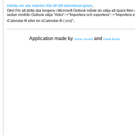
.
Hämta ner alla matcher från till ditt kalenderprogram
Obs! För att detta ska fungera i Microsoft Outlook måste du välja att spara filen
sedan innifrån Outlook välja "Arkiv"-->"Importera och exportera"-->"Importera 
.
iCalendar-fil eller en vCalendar-fil (.vcs)"
Application made by
and
Johan Jentell
Patrik Bodin