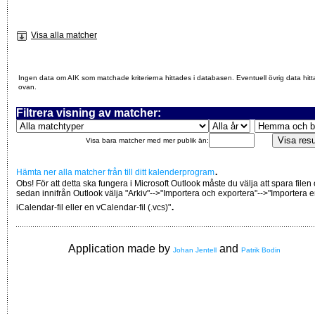
Visa alla matcher
Ingen data om AIK som matchade kriterierna hittades i databasen. Eventuell övrig data hitt
ovan.
Filtrera visning av matcher:
Visa bara matcher med mer publik än:
.
Hämta ner alla matcher från till ditt kalenderprogram
Obs! För att detta ska fungera i Microsoft Outlook måste du välja att spara filen
sedan innifrån Outlook välja "Arkiv"-->"Importera och exportera"-->"Importera 
.
iCalendar-fil eller en vCalendar-fil (.vcs)"
Application made by
and
Johan Jentell
Patrik Bodin