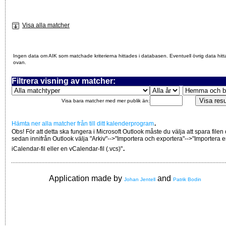
Visa alla matcher
Ingen data om AIK som matchade kriterierna hittades i databasen. Eventuell övrig data hitt
ovan.
Filtrera visning av matcher:
Visa bara matcher med mer publik än:
.
Hämta ner alla matcher från till ditt kalenderprogram
Obs! För att detta ska fungera i Microsoft Outlook måste du välja att spara filen
sedan innifrån Outlook välja "Arkiv"-->"Importera och exportera"-->"Importera 
.
iCalendar-fil eller en vCalendar-fil (.vcs)"
Application made by
and
Johan Jentell
Patrik Bodin