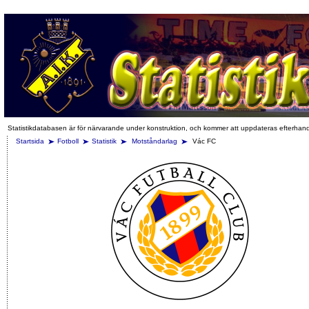
Statistikdatabasen är för närvarande under konstruktion, och kommer att uppdateras efterhan
Startsida
Fotboll
Statistik
Motståndarlag
Vác FC