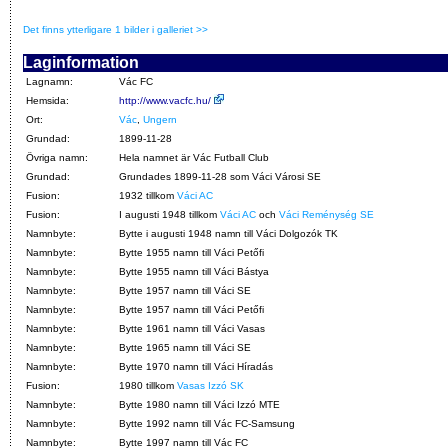
Det finns ytterligare 1 bilder i galleriet >>
Laginformation
Lagnamn:
Vác FC
Hemsida:
http://www.vacfc.hu/
Ort:
Vác
,
Ungern
Grundad:
1899-11-28
Övriga namn:
Hela namnet är Vác Futball Club
Grundad:
Grundades 1899-11-28 som Váci Városi SE
Fusion:
1932 tillkom
Váci AC
Fusion:
I augusti 1948 tillkom
Váci AC
och
Váci Reménység SE
Namnbyte:
Bytte i augusti 1948 namn till Váci Dolgozók TK
Namnbyte:
Bytte 1955 namn till Váci Petőfi
Namnbyte:
Bytte 1955 namn till Váci Bástya
Namnbyte:
Bytte 1957 namn till Váci SE
Namnbyte:
Bytte 1957 namn till Váci Petőfi
Namnbyte:
Bytte 1961 namn till Váci Vasas
Namnbyte:
Bytte 1965 namn till Váci SE
Namnbyte:
Bytte 1970 namn till Váci Híradás
Fusion:
1980 tillkom
Vasas Izzó SK
Namnbyte:
Bytte 1980 namn till Váci Izzó MTE
Namnbyte:
Bytte 1992 namn till Vác FC-Samsung
Namnbyte:
Bytte 1997 namn till Vác FC