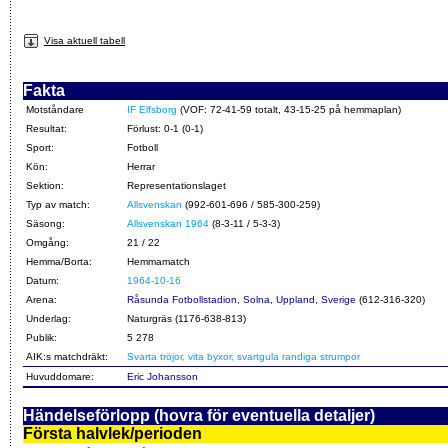
Visa aktuell tabell
Fakta
Motståndare
IF Elfsborg
(VOF: 72-41-59 totalt, 43-15-25 på hemmaplan)
Resultat:
Förlust: 0-1 (0-1)
Sport:
Fotboll
Kön:
Herrar
Sektion:
Representationslaget
Typ av match:
Allsvenskan
(992-601-696 / 585-300-259)
Säsong:
Allsvenskan 1964
(8-3-11 / 5-3-3)
Omgång:
21 / 22
Hemma/Borta:
Hemmamatch
Datum:
1964-10-16
Arena:
Råsunda Fotbollstadion, Solna, Uppland, Sverige
(612-316-320)
Underlag:
Naturgräs (1176-638-813)
Publik:
5 278
AIK:s matchdräkt:
Svarta tröjor, vita byxor, svartgula randiga strumpor
Huvuddomare:
Eric Johansson
Händelseförlopp (hovra för eventuella detaljer)
Första halvlek/perioden