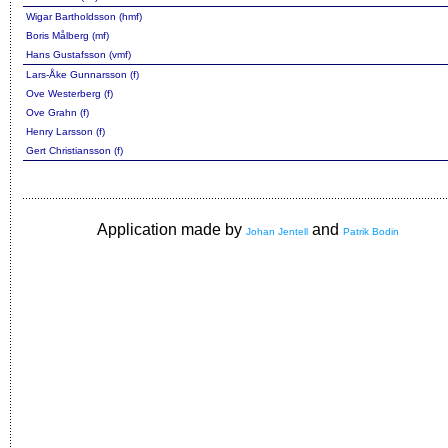
Wigar Bartholdsson (hmf)
Boris Målberg (mf)
Hans Gustafsson (vmf)
Lars-Åke Gunnarsson (f)
Ove Westerberg (f)
Ove Grahn (f)
Henry Larsson (f)
Gert Christiansson (f)
Application made by
and
Johan Jentell
Patrik Bodin