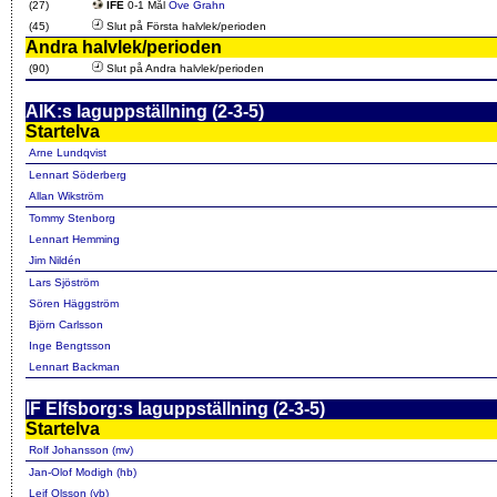
(27)
IFE
0-1 Mål
Ove Grahn
(45)
Slut på Första halvlek/perioden
Andra halvlek/perioden
(90)
Slut på Andra halvlek/perioden
AIK:s laguppställning (2-3-5)
Startelva
Arne Lundqvist
Lennart Söderberg
Allan Wikström
Tommy Stenborg
Lennart Hemming
Jim Nildén
Lars Sjöström
Sören Häggström
Björn Carlsson
Inge Bengtsson
Lennart Backman
IF Elfsborg:s laguppställning (2-3-5)
Startelva
Rolf Johansson (mv)
Jan-Olof Modigh (hb)
Leif Olsson (vb)