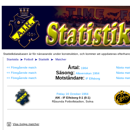
Statistikdatabasen är för närvarande under konstruktion, och kommer att uppdateras efterhan
Startsida
Fotboll
Statistik
Matcher
Årtal:
<< Föregående match
Nästa mat
1964
Säsong:
<< Föregående match
Nästa mat
Allsvenskan 1964
Motståndare:
<< Föregående match
Nästa mat
IF Elfsborg
Friday 16 October 1964
AIK - IF Elfsborg 0-1 (0-1)
Råsunda Fotbollstadion, Solna
Visa övriga matcher