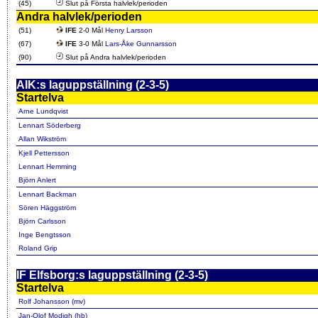
(45)
Slut på Första halvlek/perioden
Andra halvlek/perioden
(51)
IFE
2-0 Mål
Henry Larsson
(67)
IFE
3-0 Mål
Lars-Åke Gunnarsson
(90)
Slut på Andra halvlek/perioden
AIK:s laguppställning (2-3-5)
Startelva
Arne Lundqvist
Lennart Söderberg
Allan Wikström
Kjell Pettersson
Lennart Hemming
Björn Anlert
Lennart Backman
Sören Häggström
Björn Carlsson
Inge Bengtsson
Roland Grip
IF Elfsborg:s laguppställning (2-3-5)
Startelva
Rolf Johansson (mv)
Jan-Olof Modigh (hb)