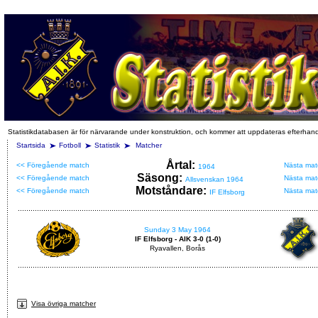
Statistikdatabasen är för närvarande under konstruktion, och kommer att uppdateras efterhan
Startsida
Fotboll
Statistik
Matcher
Årtal:
<< Föregående match
Nästa mat
1964
Säsong:
<< Föregående match
Nästa mat
Allsvenskan 1964
Motståndare:
<< Föregående match
Nästa mat
IF Elfsborg
Sunday 3 May 1964
IF Elfsborg - AIK 3-0 (1-0)
Ryavallen, Borås
Visa övriga matcher