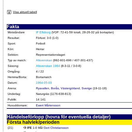
Visa aktuell tabell
Fakta
Motståndare
IF Elfsborg
(VOF: 72-41-59 totalt, 28-26-32 på bortaplan)
Resultat:
Förlust: 3-0 (1-0)
Sport:
Fotboll
Kön:
Herrar
Sektion:
Representationslaget
Typ av match:
Allsvenskan
(992-601-696 / 407-301-437)
Säsong:
Allsvenskan 1964
(8-3-11 / 3-0-8)
Omgång:
4 / 22
Hemma/Borta:
Bortamatch
Datum:
1964-05-03
Arena:
Ryavallen, Borås, Västergötland, Sverige
(19-11-18)
Underlag:
Naturgräs (1176-638-813)
Publik:
14 141
Huvuddomare:
Ewert Mårtensson
Händelseförlopp (hovra för eventuella detaljer)
Första halvlek/perioden
(21)
IFE
1-0 Mål
Gert Christiansson