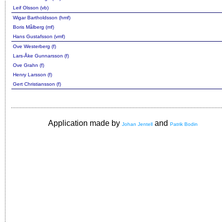
Leif Olsson (vb)
Wigar Bartholdsson (hmf)
Boris Målberg (mf)
Hans Gustafsson (vmf)
Ove Westerberg (f)
Lars-Åke Gunnarsson (f)
Ove Grahn (f)
Henry Larsson (f)
Gert Christiansson (f)
Application made by
and
Johan Jentell
Patrik Bodin