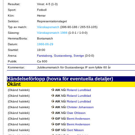
Resultat:
Vinst: 4-5 (1-3)
Sport:
Fotboll
Kön:
Herrar
Sektion:
Representationslaget
Typ av match:
Vänskapsmatch
(396-90-186 / 265-53-105)
Säsong:
Vänskapsmatch 1966
(1-0-1 / 1-0-0)
Hemma/Borta:
Bortamatch
Datum:
1966-06-29
Starttid:
19:00
Arena:
Farstaborg, Gustavsberg, Sverige
(3-0-0)
Publik:
Ca 600
Kommentar:
Jubileumsmatch för Gustavsbergs IF som fyllde 60 år
Händelseförlopp (hovra för eventuella detaljer)
Okänt
(Okänd halvlek)
AIK
Mål
Roland Lundblad
(Okänd halvlek)
AIK
Mål
Roland Lundblad
(Okänd halvlek)
AIK
Mål
Roland Lundblad
(Okänd halvlek)
AIK
Mål
Christer Johansson
(Okänd halvlek)
AIK
Mål
Owe Ohlsson
(Okänd halvlek)
GIF
Mål
Bernt Andersson
(Okänd halvlek)
GIF
Mål
Bernt Andersson
(Okänd halvlek)
GIF
Mål
Gert Nilsson