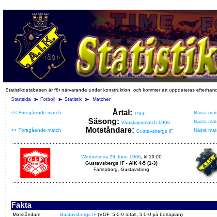
Statistikdatabasen är för närvarande under konstruktion, och kommer att uppdateras efterhan
Startsida
Fotboll
Statistik
Matcher
Årtal:
<< Föregående match
Nästa mat
1966
Säsong:
Nästa mat
Vänskapsmatch 1966
Motståndare:
<< Föregående match
Nästa mat
Gustavsbergs IF
Wednesday 29 June 1966
, kl 19:00
Gustavsbergs IF - AIK 4-5 (1-3)
Farstaborg, Gustavsberg
Fakta
Motståndare
Gustavsbergs IF
(VOF: 5-0-0 totalt, 5-0-0 på bortaplan)