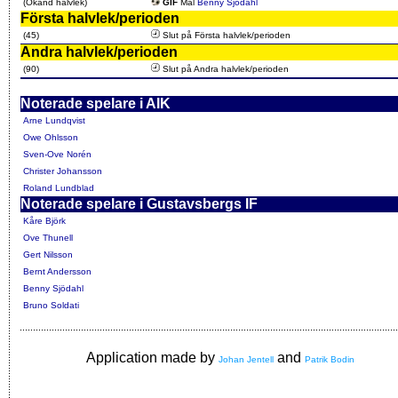
(Okänd halvlek)
GIF
Mål
Benny Sjödahl
Första halvlek/perioden
(45)
Slut på Första halvlek/perioden
Andra halvlek/perioden
(90)
Slut på Andra halvlek/perioden
Noterade spelare i AIK
Arne Lundqvist
Owe Ohlsson
Sven-Ove Norén
Christer Johansson
Roland Lundblad
Noterade spelare i Gustavsbergs IF
Kåre Björk
Ove Thunell
Gert Nilsson
Bernt Andersson
Benny Sjödahl
Bruno Soldati
Application made by
and
Johan Jentell
Patrik Bodin