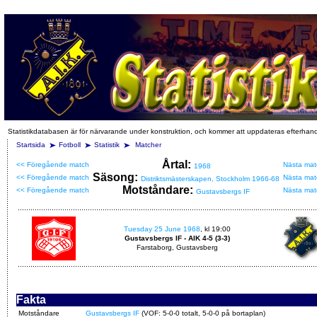
Statistikdatabasen är för närvarande under konstruktion, och kommer att uppdateras efterhan
Startsida
Fotboll
Statistik
Matcher
Årtal:
<< Föregående match
Nästa mat
1968
Säsong:
<< Föregående match
Nästa mat
Distriktsmästerskapen, Stockholm 1966-68
Motståndare:
<< Föregående match
Nästa mat
Gustavsbergs IF
Tuesday 25 June 1968
, kl 19:00
Gustavsbergs IF - AIK 4-5 (3-3)
Farstaborg, Gustavsberg
Fakta
Motståndare
Gustavsbergs IF
(VOF: 5-0-0 totalt, 5-0-0 på bortaplan)