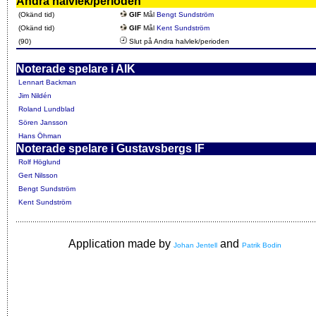
Andra halvlek/perioden
(Okänd tid)
GIF
Mål
Bengt Sundström
(Okänd tid)
GIF
Mål
Kent Sundström
(90)
Slut på Andra halvlek/perioden
Noterade spelare i AIK
Lennart Backman
Jim Nildén
Roland Lundblad
Sören Jansson
Hans Öhman
Noterade spelare i Gustavsbergs IF
Rolf Höglund
Gert Nilsson
Bengt Sundström
Kent Sundström
Application made by
and
Johan Jentell
Patrik Bodin