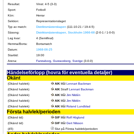
Resultat:
Vinst: 4-5 (3-3)
Sport:
Fotboll
Kön:
Herrar
Sektion:
Representationslaget
Typ av match:
Distriktsmästerskapen
(111-10-21 / 19-4-5)
Säsong:
Distriktsmästerskapen, Stockholm 1966-68
(2-0-1 / 1-0-0)
Lag kvar:
4 (Semifinal)
Hemma/Borta:
Bortamatch
Datum:
1968-06-25
Starttid:
19:00
Arena:
Farstaborg, Gustavsberg, Sverige
(3-0-0)
Händelseförlopp (hovra för eventuella detaljer)
Okänt
(Okänd halvlek)
AIK
Mål
Lennart Backman
(Okänd halvlek)
AIK
Straff
Lennart Backman
(Okänd halvlek)
AIK
Mål
Jim Nildén
(Okänd halvlek)
AIK
Mål
Jim Nildén
(Okänd halvlek)
AIK
Mål
Roland Lundblad
Första halvlek/perioden
(Okänd tid)
GIF
Mål
Rolf Höglund
(Okänd tid)
GIF
Mål
Gert Nilsson
(45)
Slut på Första halvlek/perioden