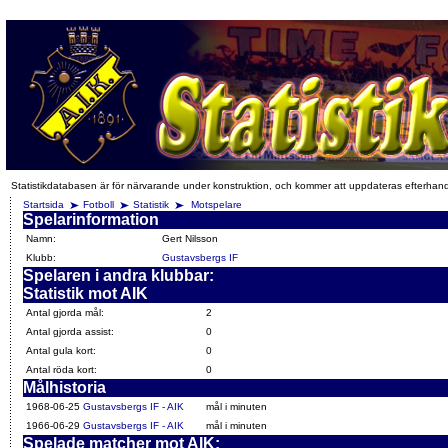
Statistikdatabasen är för närvarande under konstruktion, och kommer att uppdateras efterhan
Startsida
Fotboll
Statistik
Motspelare
Spelarinformation
Namn:
Gert Nilsson
Klubb:
Gustavsbergs IF
Spelaren i andra klubbar:
Statistik mot AIK
Antal gjorda mål:
2
Antal gjorda assist:
0
Antal gula kort:
0
Antal röda kort:
0
Målhistoria
1968-06-25
Gustavsbergs IF - AIK
mål i minuten
1966-06-29
Gustavsbergs IF - AIK
mål i minuten
Spelade matcher mot AIK: