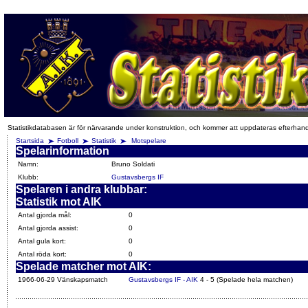
Statistikdatabasen är för närvarande under konstruktion, och kommer att uppdateras efterhan
Startsida
Fotboll
Statistik
Motspelare
Spelarinformation
Namn:
Bruno Soldati
Klubb:
Gustavsbergs IF
Spelaren i andra klubbar:
Statistik mot AIK
Antal gjorda mål:
0
Antal gjorda assist:
0
Antal gula kort:
0
Antal röda kort:
0
Spelade matcher mot AIK:
1966-06-29 Vänskapsmatch
Gustavsbergs IF - AIK
4 - 5 (Spelade hela matchen)