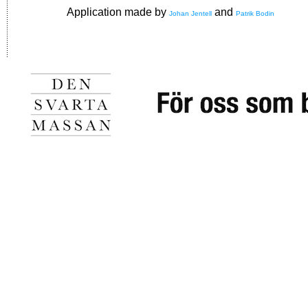
Application made by
and
Johan Jentell
Patrik Bodin