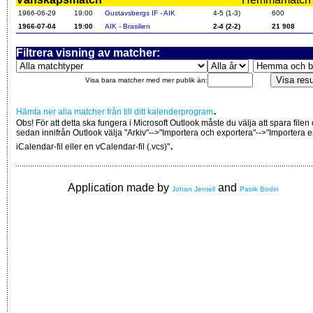
1966-06-29
19:00
Gustavsbergs IF - AIK
4-5 (1-3)
600
1966-07-04
19:00
AIK - Brasilien
2-4 (2-2)
21 908
Filtrera visning av matcher:
Visa bara matcher med mer publik än:
.
Hämta ner alla matcher från till ditt kalenderprogram
Obs! För att detta ska fungera i Microsoft Outlook måste du välja att spara filen
sedan innifrån Outlook välja "Arkiv"-->"Importera och exportera"-->"Importera 
.
iCalendar-fil eller en vCalendar-fil (.vcs)"
Application made by
and
Johan Jentell
Patrik Bodin