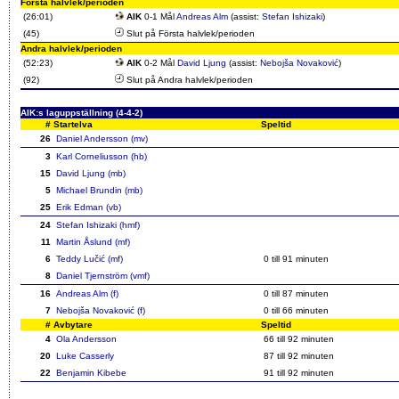
Första halvlek/perioden
(26:01)
AIK
0-1 Mål
Andreas Alm
(assist:
Stefan Ishizaki
)
(45)
Slut på Första halvlek/perioden
Andra halvlek/perioden
(52:23)
AIK
0-2 Mål
David Ljung
(assist:
Nebojša Novaković
)
(92)
Slut på Andra halvlek/perioden
AIK:s laguppställning (4-4-2)
#
Startelva
Speltid
26
Daniel Andersson (mv)
3
Karl Corneliusson (hb)
15
David Ljung (mb)
5
Michael Brundin (mb)
25
Erik Edman (vb)
24
Stefan Ishizaki (hmf)
11
Martin Åslund (mf)
6
Teddy Lučić (mf)
0 till 91 minuten
8
Daniel Tjernström (vmf)
16
Andreas Alm (f)
0 till 87 minuten
7
Nebojša Novaković (f)
0 till 66 minuten
#
Avbytare
Speltid
4
Ola Andersson
66 till 92 minuten
20
Luke Casserly
87 till 92 minuten
22
Benjamin Kibebe
91 till 92 minuten