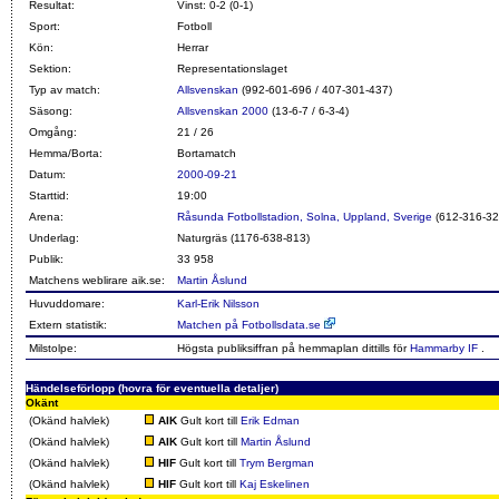
Resultat:
Vinst: 0-2 (0-1)
Sport:
Fotboll
Kön:
Herrar
Sektion:
Representationslaget
Typ av match:
Allsvenskan
(992-601-696 / 407-301-437)
Säsong:
Allsvenskan 2000
(13-6-7 / 6-3-4)
Omgång:
21 / 26
Hemma/Borta:
Bortamatch
Datum:
2000-09-21
Starttid:
19:00
Arena:
Råsunda Fotbollstadion, Solna, Uppland, Sverige
(612-316-32
Underlag:
Naturgräs (1176-638-813)
Publik:
33 958
Matchens weblirare aik.se:
Martin Åslund
Huvuddomare:
Karl-Erik Nilsson
Extern statistik:
Matchen på Fotbollsdata.se
Milstolpe:
Högsta publiksiffran på hemmaplan dittills för
Hammarby IF
.
Händelseförlopp (hovra för eventuella detaljer)
Okänt
(Okänd halvlek)
AIK
Gult kort till
Erik Edman
(Okänd halvlek)
AIK
Gult kort till
Martin Åslund
(Okänd halvlek)
HIF
Gult kort till
Trym Bergman
(Okänd halvlek)
HIF
Gult kort till
Kaj Eskelinen