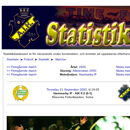
Statistikdatabasen är för närvarande under konstruktion, och kommer att uppdateras efterhan
Startsida
Fotboll
Statistik
Matcher
<< Föregående match
Årtal:
2000
Nästa mat
<< Föregående match
Säsong:
Allsvenskan 2000
Nästa mat
<< Föregående match
Motståndare:
Hammarby IF
Nästa mat
Thursday 21 September 2000
, kl 19:00
Hammarby IF - AIK 0-2 (0-1)
Råsunda Fotbollstadion, Solna