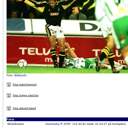
Foto:
Bildbyrån
Visa matchrapport
Visa övriga matcher
Visa aktuell tabell
Fakta
Motståndare
Hammarby IF
(VOF: 121-42-81 totalt, 41-14-27 på bortaplan)