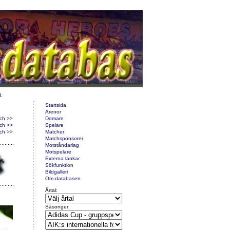
d.
Startsida
Arenor
ch >>
Domare
ch >>
Spelare
ch >>
Matcher
Matchsponsorer
Motståndarlag
Motspelare
Externa länkar
Sökfunktion
Bildgalleri
Om databasen
Årtal:
Säsonger: