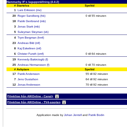
Hammarby IF:s laguppställning (4-4-2)
#
Startelva
Speltid
1
Lars Eriksson (mv)
20
Roger Sandberg (hb)
0 till 55 minuten
18
Patrik Gerrbrand (mb)
3
Jonas Stark (mb)
5
Suleyman Sleyman (vb)
4
Trym Bergman (hmf)
23
Andreas Bild (mf)
8
Kaj Eskelinen (mf)
6
Christer Fursth (vmf)
0 till 64 minuten
19
Kennedy Bakircioglü (f)
25
Andreas Hermansson (f)
0 till 70 minuten
#
Avbytare
Speltid
17
Patrik Andersson
55 till 92 minuten
7
Jens Gustafson
64 till 92 minuten
12
Jonas Andersson
70 till 92 minuten
Filmklipp från AIKOnline - Canal+
Filmklipp från AIKOnline - TV4-sporten
Application made by
Johan Jentell
and
Patrik Bodin