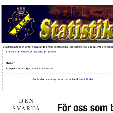
Statistikdatabasen är för närvarande under konstruktion, och kommer att uppdateras efterhan
Startsida
Fotboll
Statistik
Datum
Datum
Ej implementerat �n - kommer inom kort!
Application made by
Johan Jentell
and
Patrik Bodin