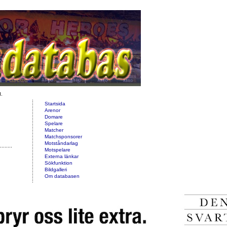
d.
Startsida
Arenor
Domare
Spelare
Matcher
Matchsponsorer
Motståndarlag
Motspelare
Externa länkar
Sökfunktion
Bildgalleri
Om databasen