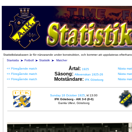
Statistikdatabasen är för närvarande under konstruktion, och kommer att uppdateras efterhan
Startsida
Fotboll
Statistik
Matcher
Årtal:
<< Föregående match
Nästa mat
1925
Säsong:
<< Föregående match
Nästa mat
Allsvenskan 1925-26
Motståndare:
<< Föregående match
Nästa mat
IFK Göteborg
Sunday 18 October 1925
, kl 13:00
IFK Göteborg - AIK 3-0 (0-0)
Gamla Ullevi, Göteborg