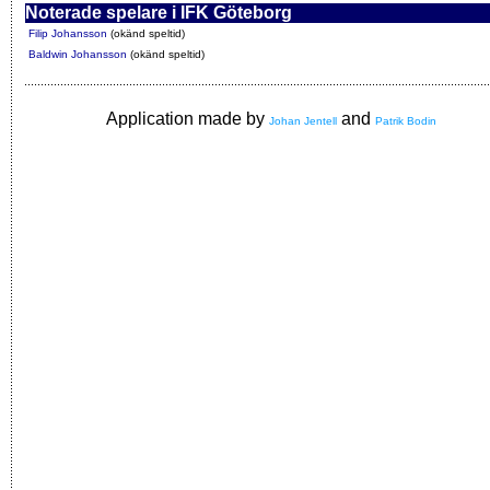
Noterade spelare i IFK Göteborg
Filip Johansson
(okänd speltid)
Baldwin Johansson
(okänd speltid)
Application made by
and
Johan Jentell
Patrik Bodin