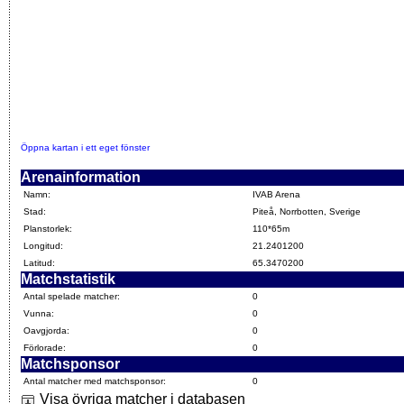
Öppna kartan i ett eget fönster
Arenainformation
Namn:
IVAB Arena
Stad:
Piteå, Norrbotten, Sverige
Planstorlek:
110*65m
Longitud:
21.2401200
Latitud:
65.3470200
Matchstatistik
Antal spelade matcher:
0
Vunna:
0
Oavgjorda:
0
Förlorade:
0
Matchsponsor
Antal matcher med matchsponsor:
0
Visa övriga matcher i databasen