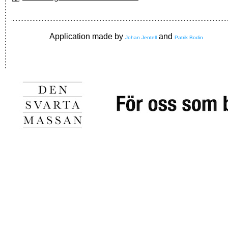
Application made by
and
Johan Jentell
Patrik Bodin