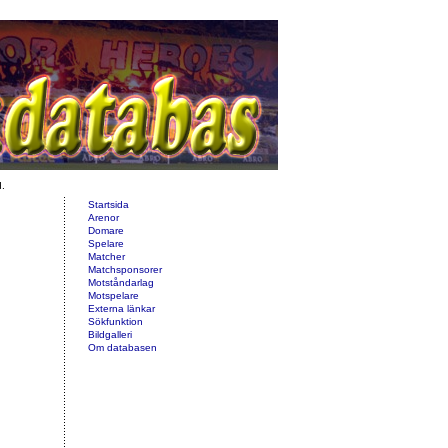
d.
Startsida
Arenor
Domare
Spelare
Matcher
Matchsponsorer
Motståndarlag
Motspelare
Externa länkar
Sökfunktion
Bildgalleri
Om databasen