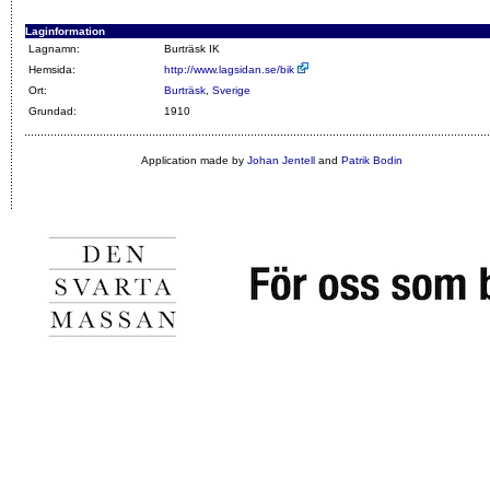
Laginformation
Lagnamn:
Burträsk IK
Hemsida:
http://www.lagsidan.se/bik
Ort:
Burträsk
,
Sverige
Grundad:
1910
Application made by
Johan Jentell
and
Patrik Bodin