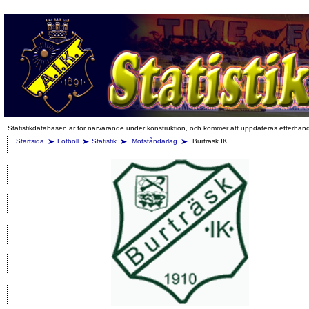
Statistikdatabasen är för närvarande under konstruktion, och kommer att uppdateras efterhan
Startsida
Fotboll
Statistik
Motståndarlag
Burträsk IK