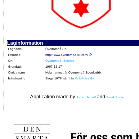
Laginformation
Lagnamn:
Övertorneå SK
Hemsida:
http://www.overtornea-sk.com/
Ort:
Övertorneå
,
Sverige
Grundad:
1967-12-17
Övriga namn:
Hela namnet är Övertorneå Sportklubb
Isärslagning:
Slogs 1979 isär från
Ötå/Kuiva BK
Application made by
and
Johan Jentell
Patrik Bodin