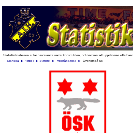
Statistikdatabasen är för närvarande under konstruktion, och kommer att uppdateras efterhan
Startsida
Fotboll
Statistik
Motståndarlag
Övertorneå SK