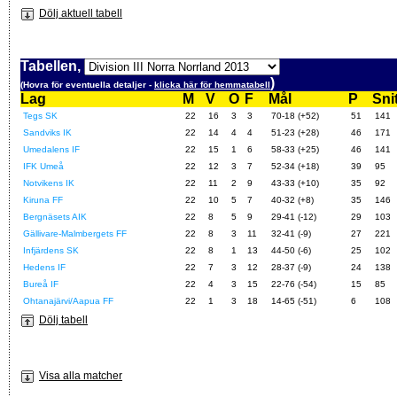
Dölj aktuell tabell
Tabellen,
)
(Hovra för eventuella detaljer -
klicka här för hemmatabell
Lag
M
V
O
F
Mål
P
Snit
Tegs SK
22
16
3
3
70-18 (+52)
51
141
Sandviks IK
22
14
4
4
51-23 (+28)
46
171
Umedalens IF
22
15
1
6
58-33 (+25)
46
141
IFK Umeå
22
12
3
7
52-34 (+18)
39
95
Notvikens IK
22
11
2
9
43-33 (+10)
35
92
Kiruna FF
22
10
5
7
40-32 (+8)
35
146
Bergnäsets AIK
22
8
5
9
29-41 (-12)
29
103
Gällivare-Malmbergets FF
22
8
3
11
32-41 (-9)
27
221
Infjärdens SK
22
8
1
13
44-50 (-6)
25
102
Hedens IF
22
7
3
12
28-37 (-9)
24
138
Bureå IF
22
4
3
15
22-76 (-54)
15
85
Ohtanajärvi/Aapua FF
22
1
3
18
14-65 (-51)
6
108
Dölj tabell
Visa alla matcher