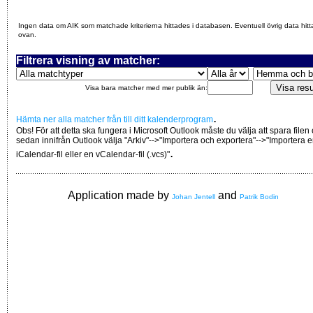
Ingen data om AIK som matchade kriterierna hittades i databasen. Eventuell övrig data hitt
ovan.
Filtrera visning av matcher:
Visa bara matcher med mer publik än:
.
Hämta ner alla matcher från till ditt kalenderprogram
Obs! För att detta ska fungera i Microsoft Outlook måste du välja att spara filen
sedan innifrån Outlook välja "Arkiv"-->"Importera och exportera"-->"Importera 
.
iCalendar-fil eller en vCalendar-fil (.vcs)"
Application made by
and
Johan Jentell
Patrik Bodin