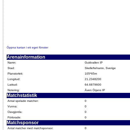
Öppna kartan i ett eget fönster
Arenainformation
Namn:
Guldvallen IP
Stad:
Skelleftehamn, Sverige
Planstorlek:
105*65m
Longitud:
21.2348200
Latitud:
64.6879600
Notering:
Även Örjans IP
Matchstatistik
Antal spelade matcher:
0
Vunna:
0
Oavgjorda:
0
Förlorade:
0
Matchsponsor
Antal matcher med matchsponsor:
0