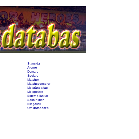
d.
Startsida
Arenor
Domare
Spelare
Matcher
Matchsponsorer
Motståndarlag
Motspelare
Externa länkar
Sökfunktion
Bildgalleri
Om databasen