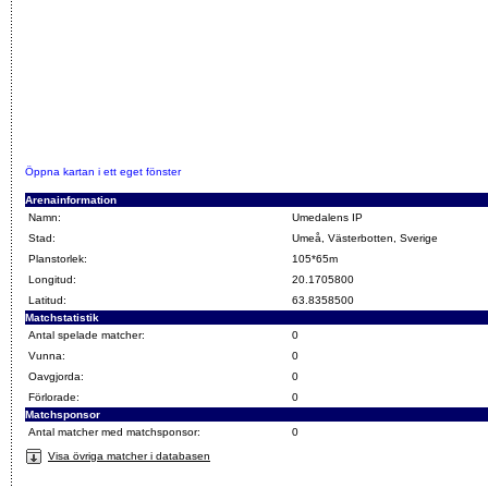
Öppna kartan i ett eget fönster
Arenainformation
Namn:
Umedalens IP
Stad:
Umeå, Västerbotten, Sverige
Planstorlek:
105*65m
Longitud:
20.1705800
Latitud:
63.8358500
Matchstatistik
Antal spelade matcher:
0
Vunna:
0
Oavgjorda:
0
Förlorade:
0
Matchsponsor
Antal matcher med matchsponsor:
0
Visa övriga matcher i databasen