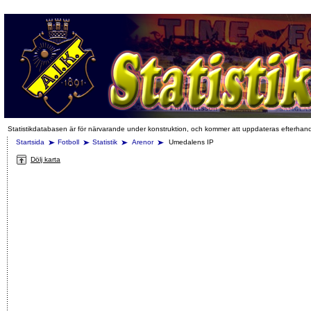
Statistikdatabasen är för närvarande under konstruktion, och kommer att uppdateras efterhan
Startsida
Fotboll
Statistik
Arenor
Umedalens IP
Dölj karta