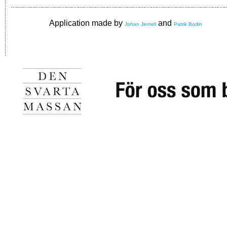
Application made by
and
Johan Jentell
Patrik Bodin