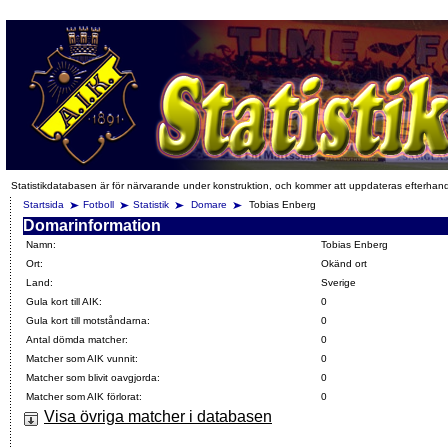
Statistikdatabasen är för närvarande under konstruktion, och kommer att uppdateras efterhan
Startsida
Fotboll
Statistik
Domare
Tobias Enberg
Domarinformation
Namn:
Tobias Enberg
Ort:
Okänd ort
Land:
Sverige
Gula kort till AIK:
0
Gula kort till motståndarna:
0
Antal dömda matcher:
0
Matcher som AIK vunnit:
0
Matcher som blivit oavgjorda:
0
Matcher som AIK förlorat:
0
Visa övriga matcher i databasen