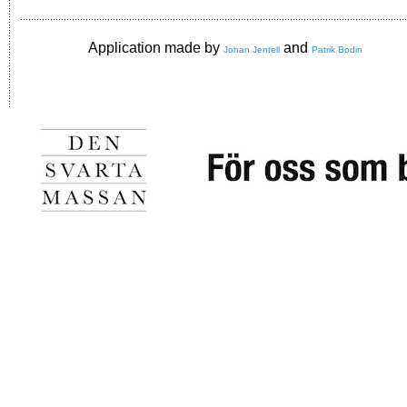
Application made by
and
Johan Jentell
Patrik Bodin