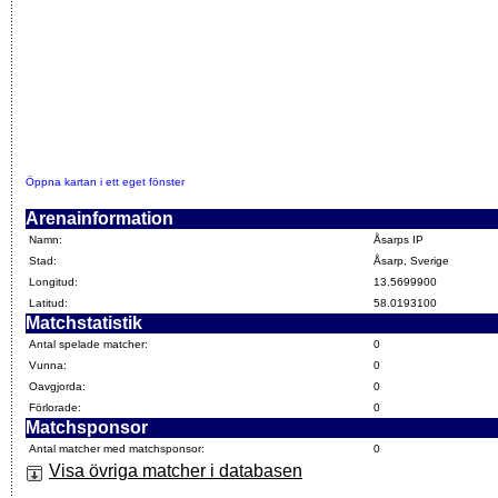
Öppna kartan i ett eget fönster
Arenainformation
Namn:
Åsarps IP
Stad:
Åsarp, Sverige
Longitud:
13.5699900
Latitud:
58.0193100
Matchstatistik
Antal spelade matcher:
0
Vunna:
0
Oavgjorda:
0
Förlorade:
0
Matchsponsor
Antal matcher med matchsponsor:
0
Visa övriga matcher i databasen