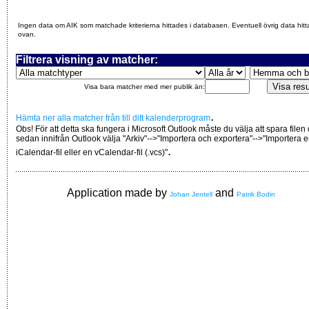
Ingen data om AIK som matchade kriterierna hittades i databasen. Eventuell övrig data hitt
ovan.
Filtrera visning av matcher:
Visa bara matcher med mer publik än:
.
Hämta ner alla matcher från till ditt kalenderprogram
Obs! För att detta ska fungera i Microsoft Outlook måste du välja att spara filen
sedan innifrån Outlook välja "Arkiv"-->"Importera och exportera"-->"Importera 
.
iCalendar-fil eller en vCalendar-fil (.vcs)"
Application made by
and
Johan Jentell
Patrik Bodin