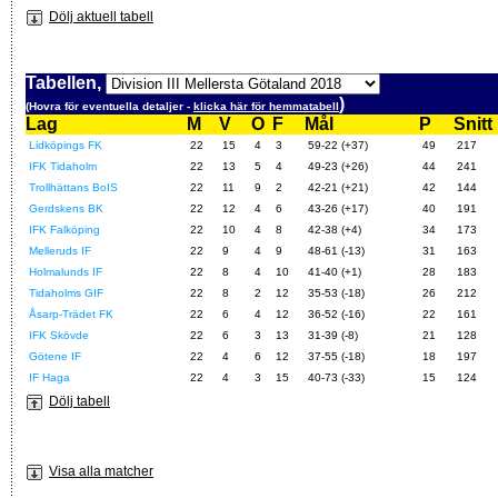
Dölj aktuell tabell
Tabellen,
)
(Hovra för eventuella detaljer -
klicka här för hemmatabell
Lag
M
V
O
F
Mål
P
Snitt
Lidköpings FK
22
15
4
3
59-22 (+37)
49
217
IFK Tidaholm
22
13
5
4
49-23 (+26)
44
241
Trollhättans BoIS
22
11
9
2
42-21 (+21)
42
144
Gerdskens BK
22
12
4
6
43-26 (+17)
40
191
IFK Falköping
22
10
4
8
42-38 (+4)
34
173
Melleruds IF
22
9
4
9
48-61 (-13)
31
163
Holmalunds IF
22
8
4
10
41-40 (+1)
28
183
Tidaholms GIF
22
8
2
12
35-53 (-18)
26
212
Åsarp-Trädet FK
22
6
4
12
36-52 (-16)
22
161
IFK Skövde
22
6
3
13
31-39 (-8)
21
128
Götene IF
22
4
6
12
37-55 (-18)
18
197
IF Haga
22
4
3
15
40-73 (-33)
15
124
Dölj tabell
Visa alla matcher