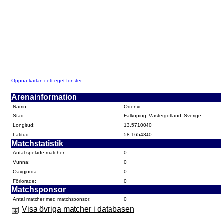
Öppna kartan i ett eget fönster
Arenainformation
Namn:
Odenvi
Stad:
Falköping, Västergötland, Sverige
Longitud:
13.5710040
Latitud:
58.1654340
Matchstatistik
Antal spelade matcher:
0
Vunna:
0
Oavgjorda:
0
Förlorade:
0
Matchsponsor
Antal matcher med matchsponsor:
0
Visa övriga matcher i databasen