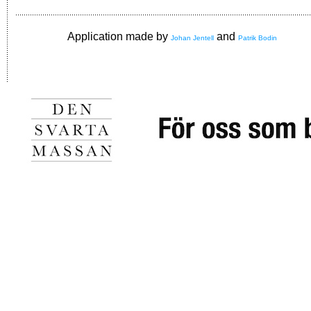
Application made by
and
Johan Jentell
Patrik Bodin