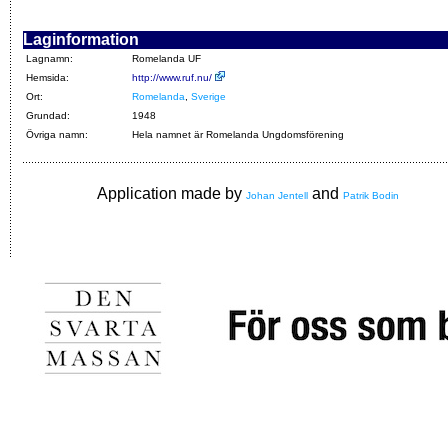
Laginformation
Lagnamn:
Romelanda UF
Hemsida:
http://www.ruf.nu/
Ort:
Romelanda
,
Sverige
Grundad:
1948
Övriga namn:
Hela namnet är Romelanda Ungdomsförening
Application made by
and
Johan Jentell
Patrik Bodin