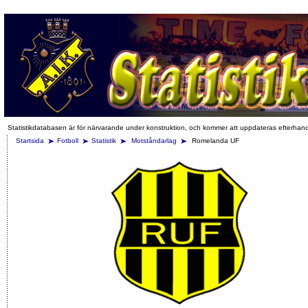
Statistikdatabasen är för närvarande under konstruktion, och kommer att uppdateras efterhan
Startsida
Fotboll
Statistik
Motståndarlag
Romelanda UF