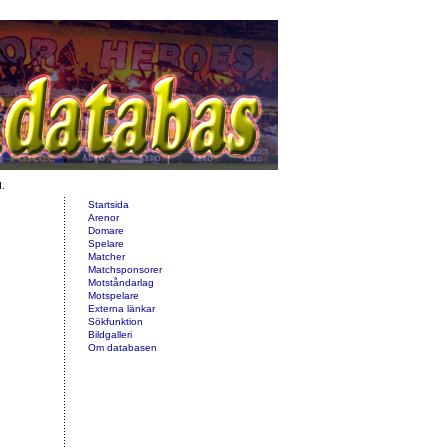
d.
Startsida
Arenor
Domare
Spelare
Matcher
Matchsponsorer
Motståndarlag
Motspelare
Externa länkar
Sökfunktion
Bildgalleri
Om databasen