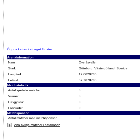
Öppna kartan i ett eget fönster
Arenainformation
Namn:
Överåsvallen
Stad:
Göteborg, Västergötland, Sverige
Longitud:
12.0020700
Latitud:
57.7078700
Matchstatistik
Antal spelade matcher:
0
Vunna:
0
Oavgjorda:
0
Förlorade:
0
Matchsponsor
Antal matcher med matchsponsor:
0
Visa övriga matcher i databasen