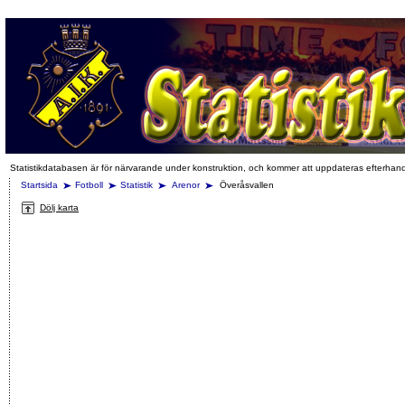
Statistikdatabasen är för närvarande under konstruktion, och kommer att uppdateras efterhan
Startsida
Fotboll
Statistik
Arenor
Överåsvallen
Dölj karta