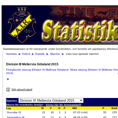
Statistikdatabasen är för närvarande under konstruktion, och kommer att uppdateras efterhan
Startsida
Fotboll
Statistik
Matcher
Lista över spelade matcher
Division III Mellersta Götaland 2015
Föregående säsong (Division III Mellersta Götaland
Nästa säsong (Division III Mellersta Gö
2014)
Dölj aktuell tabell
Tabellen,
(Hovra för eventuella detaljer -
klicka här för hemmatabell
)
Lag
M
V
O
F
Mål
P
Snitt
Gunnilse IS
22
18
1
3
67-23 (+44)
55
155
Sävedalens IF
22
13
4
5
46-26 (+20)
43
157