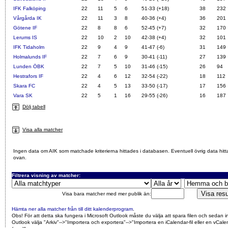
IFK Falköping
22
11
5
6
51-33 (+18)
38
232
Vårgårda IK
22
11
3
8
40-36 (+4)
36
201
Götene IF
22
8
8
6
52-45 (+7)
32
170
Lerums IS
22
10
2
10
42-38 (+4)
32
101
IFK Tidaholm
22
9
4
9
41-47 (-6)
31
149
Holmalunds IF
22
7
6
9
30-41 (-11)
27
139
Lunden ÖBK
22
7
5
10
31-46 (-15)
26
94
Hestrafors IF
22
4
6
12
32-54 (-22)
18
112
Skara FC
22
4
5
13
33-50 (-17)
17
156
Vara SK
22
5
1
16
29-55 (-26)
16
187
Dölj tabell
Visa alla matcher
Ingen data om AIK som matchade kriterierna hittades i databasen. Eventuell övrig data hitt
ovan.
Filtrera visning av matcher:
Visa bara matcher med mer publik än:
Hämta ner alla matcher från till ditt kalenderprogram
.
Obs! För att detta ska fungera i Microsoft Outlook måste du välja att spara filen och sedan i
Outlook välja "Arkiv"-->"Importera och exportera"-->"Importera en iCalendar-fil eller en vCalen