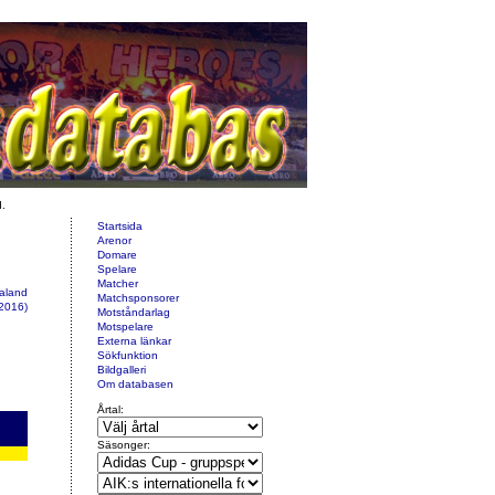
d.
Startsida
Arenor
Domare
Spelare
Matcher
taland
Matchsponsorer
2016)
Motståndarlag
Motspelare
Externa länkar
Sökfunktion
Bildgalleri
Om databasen
Årtal:
Säsonger: