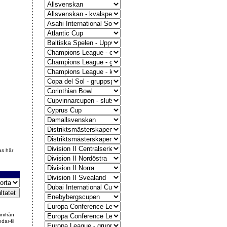
as här
nnifrån
dar-fil