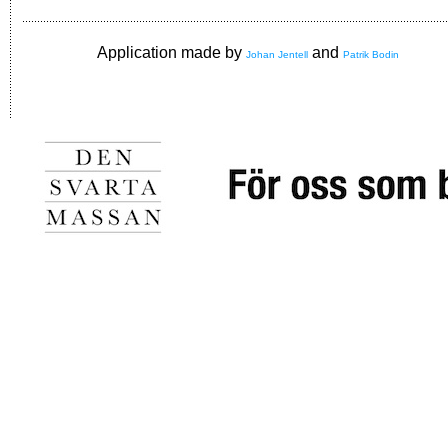
Application made by
and
Johan Jentell
Patrik Bodin