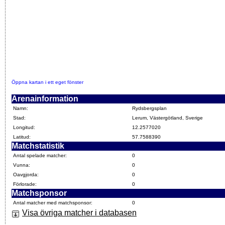
Öppna kartan i ett eget fönster
Arenainformation
Namn:
Rydsbergsplan
Stad:
Lerum, Västergötland, Sverige
Longitud:
12.2577020
Latitud:
57.7588390
Matchstatistik
Antal spelade matcher:
0
Vunna:
0
Oavgjorda:
0
Förlorade:
0
Matchsponsor
Antal matcher med matchsponsor:
0
Visa övriga matcher i databasen