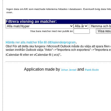
Ingen data om AIK som matchade kriterierna hittades i databasen. Eventuell övrig data hitt
ovan.
Filtrera visning av matcher:
Visa bara matcher med mer publik än:
.
Hämta ner alla matcher från till ditt kalenderprogram
Obs! För att detta ska fungera i Microsoft Outlook måste du välja att spara filen
sedan innifrån Outlook välja "Arkiv"-->"Importera och exportera"-->"Importera 
.
iCalendar-fil eller en vCalendar-fil (.vcs)"
Application made by
and
Johan Jentell
Patrik Bodin