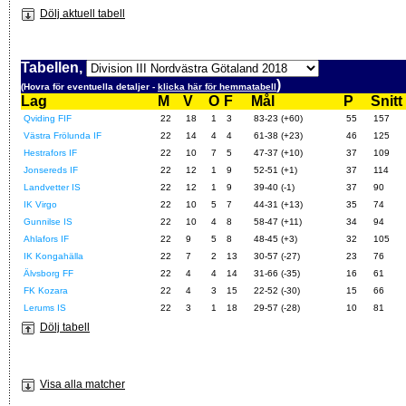
Dölj aktuell tabell
Tabellen,
)
(Hovra för eventuella detaljer -
klicka här för hemmatabell
Lag
M
V
O
F
Mål
P
Snitt
Qviding FIF
22
18
1
3
83-23 (+60)
55
157
Västra Frölunda IF
22
14
4
4
61-38 (+23)
46
125
Hestrafors IF
22
10
7
5
47-37 (+10)
37
109
Jonsereds IF
22
12
1
9
52-51 (+1)
37
114
Landvetter IS
22
12
1
9
39-40 (-1)
37
90
IK Virgo
22
10
5
7
44-31 (+13)
35
74
Gunnilse IS
22
10
4
8
58-47 (+11)
34
94
Ahlafors IF
22
9
5
8
48-45 (+3)
32
105
IK Kongahälla
22
7
2
13
30-57 (-27)
23
76
Älvsborg FF
22
4
4
14
31-66 (-35)
16
61
FK Kozara
22
4
3
15
22-52 (-30)
15
66
Lerums IS
22
3
1
18
29-57 (-28)
10
81
Dölj tabell
Visa alla matcher