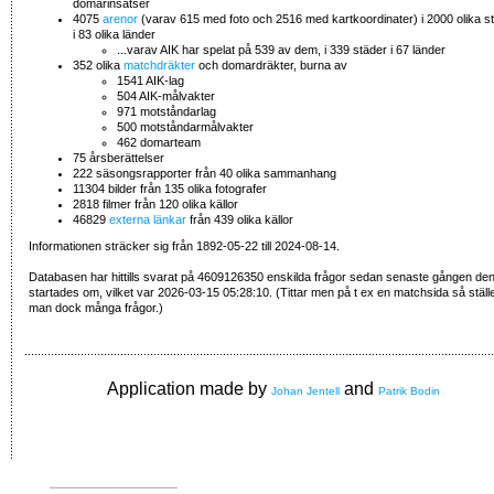
domarinsatser
4075
arenor
(varav 615 med foto och 2516 med kartkoordinater) i 2000 olika s
i 83 olika länder
...varav AIK har spelat på 539 av dem, i 339 städer i 67 länder
352 olika
matchdräkter
och domardräkter, burna av
1541 AIK-lag
504 AIK-målvakter
971 motståndarlag
500 motståndarmålvakter
462 domarteam
75 årsberättelser
222 säsongsrapporter från 40 olika sammanhang
11304 bilder från 135 olika fotografer
2818 filmer från 120 olika källor
46829
externa länkar
från 439 olika källor
Informationen sträcker sig från 1892-05-22 till 2024-08-14.
Databasen har hittills svarat på 4609126350 enskilda frågor sedan senaste gången de
startades om, vilket var 2026-03-15 05:28:10. (Tittar men på t ex en matchsida så ställ
man dock många frågor.)
Application made by
and
Johan Jentell
Patrik Bodin