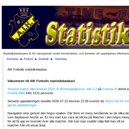
Statistikdatabasen är för närvarande under konstruktion, och kommer att uppdateras efterhan
Startsida
Fotboll
Statistik
Startsida
AIK Fotbolls statistikdatabas
Väkommen till AIK Fotbolls statistikdatabas!
Senaste match
:
Allsvenskan 2023
:
IF Brommapojkarna
-
AIK
0-2
på
Grimsta IP
dömd a
Fredrik Klitte
inför 4131 personer.
Senaste uppdateringen skedde 2026-07-22 klockan 21:09 svensk tid.
Klicka här för se
gjorda uppdateringar
.
Navigation sker genom den högra spalten. Där finns en meny bestående av de olika de
som databasen består av. En bra start kan vara att klicka på Matcher i den högra men
för att få upp en översikt över alla matcher. Här kan man snabbt välja ifall man vill se
matcher från ett annat årtal.