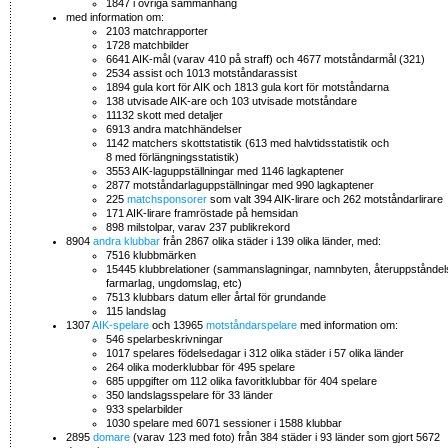
1847 i övriga sammanhang
med information om:
2103 matchrapporter
1728 matchbilder
6641 AIK-mål (varav 410 på straff) och 4677 motståndarmål (321)
2534 assist och 1013 motståndarassist
1894 gula kort för AIK och 1813 gula kort för motståndarna
138 utvisade AIK-are och 103 utvisade motståndare
11132 skott med detaljer
6913 andra matchhändelser
1142 matchers skottstatistik (613 med halvtidsstatistik och
8 med förlängningsstatistik)
3553 AIK-laguppställningar med 1146 lagkaptener
2877 motståndarlaguppställningar med 990 lagkaptener
225
matchsponsorer
som valt 394 AIK-lirare och 262 motståndarlirare
171 AIK-lirare framröstade på hemsidan
898 milstolpar, varav 237 publikrekord
8904
andra klubbar
från 2867 olika städer i 139 olika länder, med:
7516 klubbmärken
15445 klubbrelationer (sammanslagningar, namnbyten, återuppståndel
farmarlag, ungdomslag, etc)
7513 klubbars datum eller årtal för grundande
115 landslag
1307
AIK-spelare
och 13965
motståndarspelare
med information om:
546 spelarbeskrivningar
1017 spelares födelsedagar i 312 olika städer i 57 olika länder
264 olika moderklubbar för 495 spelare
685 uppgifter om 112 olika favoritklubbar för 404 spelare
350 landslagsspelare för 33 länder
933 spelarbilder
1030 spelare med 6071 sessioner i 1588 klubbar
2895
domare
(varav 123 med foto) från 384 städer i 93 länder som gjort 5672