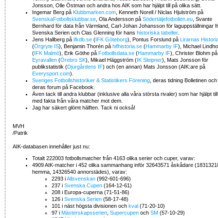
Jonsson, Olle Östman och andra hos AIK som har hjälpt till på olika sätt.
Ingemar Berg på
Klubbmarken.com
, Kenneth Norell / Niclas Hjulström på
SvenskaFotbollsklubbar.se
, Ola Andersson på
Södertäljefotbollen.eu
, Svante
Bernhard för data från Värmland, Carl-Johan Johansson för laguppställningar f
Svenska Serien och Clas Glenning för hans
historiska tabeller
.
Jens Hallberg på
ifkdb.se
(
IFK Göteborg
), Pontus Forslund på
Lirarnas Histori
(
Örgryte IS
), Benjamin Thorén på
hifhistoria.se
(
Hammarby IF
), Michael Lindh
(
IFK Malmö
), Erik Göthe på
Fotbollsdata.se
(
Hammarby IF
), Christer Blohm på
Eyravallen
(
Örebro SK
), Mikael Häggström (
IK Sleipner
), Mats Jonsson för
publikstatistik (
Djurgårdens IF
) och (en annan) Mats Jonsson (AIK:are på
Everysport.com
).
Sveriges Fotbollshistoriker & Statistikers Förening
, deras tidning Bolletinen och
deras forum på Facebook.
Även tack till andra klubbar (inklusive alla våra största rivaler) som har hjälpt till
med fakta från våra matcher mot dem.
Jag har säkert glömt hälften. Tack ni också!
MVH
/Patrik
AIK-databasen innehåller just nu:
Totalt 222003 fotbollsmatcher från 4163 olika serier och cuper, varav:
4909 AIK-matcher i 452 olika sammanhang inför 32643571 åskådare (1831321
hemma, 14326540 annorstädes), varav:
2293 i
Allsvenskan
(992-601-696)
237 i
Svenska Cupen
(164-12-61)
208 i Europa-cuperna (71-51-86)
126 i
Svenska Serien
(58-17-48)
101 i näst högsta divisionen och
kval
(71-20-10)
97 i
Mästerskapsserien
,
Supercupen
och
SM
(57-10-29)