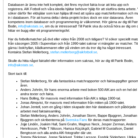
Databasen är ännu inte helt komplett, det finns mycket fakta kvar att leta upp och
registrera. AIK Fotboll och våra ideella hjältar behöver hjälp för att slutföra detta arbete. 
söker därför fler eldsjälar som kan hjälpa till med att spåra upp matchinformation och m
in i databasen. För att kunna delta i detta projekt krävs dock en stor datavana. Även
kompetens inom databaser och programmering är välkommet. Hör gärna av dig till Patr
Bodin,
info@aikstats.se
, om du är intresserad! Till Patrik ska du också höra av dig om 
hittar en bugg eller ett programmeringsfel.
Har du fotbollsmatcher på dvd eller video från 2008 och tidigare? Vi söker speciellt mat
från säsongen 2005 i Superettan och från 1990-talet saknar vi mängder av matcher. Tit
gärna i bokhyllan, klädkammaren eller på vinden om du tror dig ha något intressant.
Kontakta Stefan Mellerborg,
stefan.mellerborg@aikfotboll.se
.
Skulle du hitta något faktafel eller information som saknas, hör av dig till Patrik Bodin,
info@aikstats.se
.
Stort tack till:
Stefan Mellerborg, för alla fantastiska matchrapporter och faktauppgifter geno
åren.
Anders Johrén, för hans enorma arbete med boken 500 AIK:are och en hel del
andra texter och fakta.
Hans Bolling, för massvis med information från AIK:s tidiga 1900-tal.
Jonas Almqvist, för massvis med information från mitten på 1900-talet.
Johan Jentell, som en gång i tiden skapade den här databasen och påbörjade
arbetet med faktainsamling.
Stefan Mellerborg, Anders Johrén, Jonathan Storm, Bappe Bjuggren, Jonathan
Bjuggren och skribenterna på
Svenska Fans
för deras matchrapporter.
Jojje Lindén, Joakim Hall, Sami Grahn, Magnus Neck, Jesper Zerman, Anders
Henriksson, Pelle T Nilsson, Hamza Küçükgöl, Gabriel M Gustafson, Daniel
Bengtsson och alla andra AIK-fotografer där ute.
Tommy Bäckman, Jonne Skärlund, Tobbe Larsson, Fredrik Söderberg, Ulrika