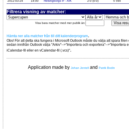
2012-03-24
14:00
Helsingborgs IF - AIK
2-0 (0-0)
5 590
Filtrera visning av matcher:
Visa bara matcher med mer publik än:
.
Hämta ner alla matcher från till ditt kalenderprogram
Obs! För att detta ska fungera i Microsoft Outlook måste du välja att spara filen
sedan innifrån Outlook välja "Arkiv"-->"Importera och exportera"-->"Importera 
.
iCalendar-fil eller en vCalendar-fil (.vcs)"
Application made by
and
Johan Jentell
Patrik Bodin