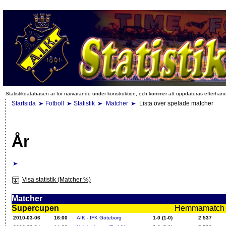
Statistikdatabasen är för närvarande under konstruktion, och kommer att uppdateras efterhan
Startsida
Fotboll
Statistik
Matcher
Lista över spelade matcher
År
Visa statistik (Matcher %)
Matcher
Supercupen
Hemmamatch i f
2010-03-06
16:00
AIK - IFK Göteborg
1-0 (1-0)
2 537