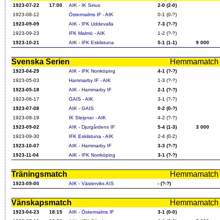
1923-07-22
17:00
AIK - IK Sirius
2-0 (2-0)
1923-08-12
Östermalms IF - AIK
0-1 (0-?)
1923-09-09
AIK - IFK Uddevalla
7-3 (?-?)
1923-09-23
IFK Malmö - AIK
1-2 (?-?)
1923-10-21
AIK - IFK Eskilstuna
5-1 (1-1)
9 000
Svenska Serien
Hemmamatch i f
1923-04-29
AIK - IFK Norrköping
4-1 (?-?)
1923-05-03
Hammarby IF - AIK
1-3 (?-?)
1923-05-18
AIK - Hammarby IF
2-1 (?-?)
1923-06-17
GAIS - AIK
3-1 (?-?)
1923-07-08
AIK - GAIS
0-2 (0-?)
1923-08-19
IK Sleipner - AIK
4-2 (?-?)
1923-09-02
AIK - Djurgårdens IF
5-4 (1-3)
3 000
1923-09-30
IFK Eskilstuna - AIK
2-4 (0-2)
1923-10-07
AIK - Hammarby IF
3-3 (?-?)
1923-11-04
AIK - IFK Norrköping
3-1 (?-?)
Träningsmatch
Hemmamatch i f
1923-09-00
AIK - Västerviks AIS
- (?-?)
Vänskapsmatch
Hemmamatch i f
1923-04-23
18:15
AIK - Östermalms IF
3-1 (0-0)