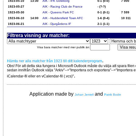
1923-05-10
13:30
AIK - IFK Göteborg
0-1 (0-0)
7 000
1923-05-27
AIK - Racing Club de France
- (?-?)
1923-05-30
AIK - Queens Park FC
0-1 (0-1)
7 599
1923-06-10
14:00
AIK - Huddersfield Town AFC
1-6 (0-4)
10 311
1923-06-21
AIK - Djurgårdens IF
2-1 (1-1)
Filtrera visning av matcher:
Visa bara matcher med mer publik än:
.
Hämta ner alla matcher från 1923 till ditt kalenderprogram
Obs! För att detta ska fungera i Microsoft Outlook måste du välja att spara filen
sedan innifrån Outlook välja "Arkiv"-->"Importera och exportera"-->"Importera 
.
iCalendar-fil eller en vCalendar-fil (.vcs)"
Application made by
and
Johan Jentell
Patrik Bodin