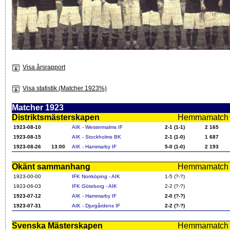
Visa årsrapport
Visa statistik (Matcher 1923%)
Matcher 1923
Distriktsmästerskapen
Hemmamatch i f
1923-08-10
AIK - Westermalms IF
2-1 (1-1)
2 165
1923-08-15
AIK - Stockholms BK
2-1 (1-0)
1 687
1923-08-26
13:00
AIK - Hammarby IF
5-0 (1-0)
2 193
Okänt sammanhang
Hemmamatch i f
1923-00-00
IFK Norrköping - AIK
1-5 (?-?)
1923-06-03
IFK Göteborg - AIK
2-2 (?-?)
1923-07-12
AIK - Hammarby IF
2-0 (?-?)
1923-07-31
AIK - Djurgårdens IF
2-2 (?-?)
Svenska Mästerskapen
Hemmamatch i f