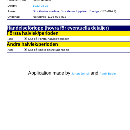
Hemma/Borta:
Hemmamatch
Datum:
1923-05-27
Arena:
Stockholms stadion, Stockholm, Uppland, Sverige
(174-48-91)
Underlag:
Naturgräs (1176-638-813)
Händelseförlopp (hovra för eventuella detaljer)
Första halvlek/perioden
(45)
Slut på Första halvlek/perioden
Andra halvlek/perioden
(90)
Slut på Andra halvlek/perioden
Application made by
and
Johan Jentell
Patrik Bodin