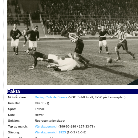
Fakta
Motståndare
Racing Club de France
(VOF: 5-1-0 totalt, 4-0-0 på hemmaplan)
Resultat:
Okänt: - ()
Sport:
Fotboll
Kön:
Herrar
Sektion:
Representationslaget
Typ av match:
Vänskapsmatch
(396-90-186 / 127-33-78)
Säsong:
Vänskapsmatch 1923
(1-0-3 / 1-0-3)