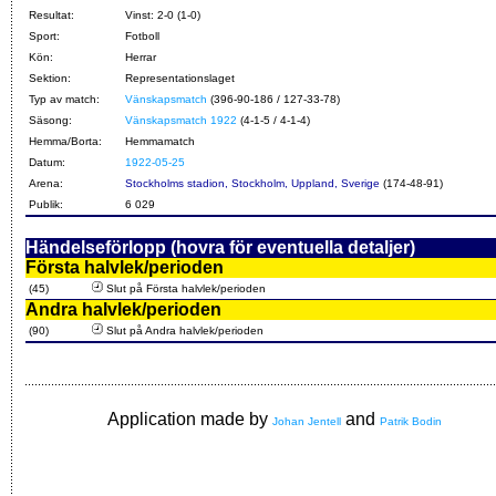
Resultat:
Vinst: 2-0 (1-0)
Sport:
Fotboll
Kön:
Herrar
Sektion:
Representationslaget
Typ av match:
Vänskapsmatch
(396-90-186 / 127-33-78)
Säsong:
Vänskapsmatch 1922
(4-1-5 / 4-1-4)
Hemma/Borta:
Hemmamatch
Datum:
1922-05-25
Arena:
Stockholms stadion, Stockholm, Uppland, Sverige
(174-48-91)
Publik:
6 029
Händelseförlopp (hovra för eventuella detaljer)
Första halvlek/perioden
(45)
Slut på Första halvlek/perioden
Andra halvlek/perioden
(90)
Slut på Andra halvlek/perioden
Application made by
and
Johan Jentell
Patrik Bodin