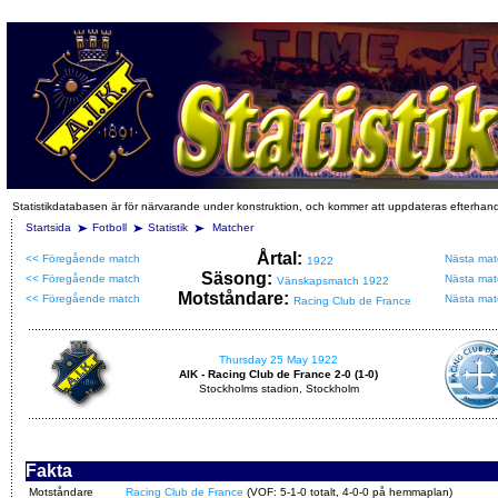
Statistikdatabasen är för närvarande under konstruktion, och kommer att uppdateras efterhan
Startsida
Fotboll
Statistik
Matcher
Årtal:
<< Föregående match
Nästa mat
1922
Säsong:
<< Föregående match
Nästa mat
Vänskapsmatch 1922
Motståndare:
<< Föregående match
Nästa mat
Racing Club de France
Thursday 25 May 1922
AIK - Racing Club de France 2-0 (1-0)
Stockholms stadion, Stockholm
Fakta
Motståndare
Racing Club de France
(VOF: 5-1-0 totalt, 4-0-0 på hemmaplan)