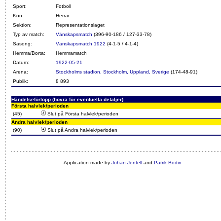
Sport:
Fotboll
Kön:
Herrar
Sektion:
Representationslaget
Typ av match:
Vänskapsmatch
(396-90-186 / 127-33-78)
Säsong:
Vänskapsmatch 1922
(4-1-5 / 4-1-4)
Hemma/Borta:
Hemmamatch
Datum:
1922-05-21
Arena:
Stockholms stadion, Stockholm, Uppland, Sverige
(174-48-91)
Publik:
8 893
Händelseförlopp (hovra för eventuella detaljer)
Första halvlek/perioden
(45)
Slut på Första halvlek/perioden
Andra halvlek/perioden
(90)
Slut på Andra halvlek/perioden
Application made by
Johan Jentell
and
Patrik Bodin