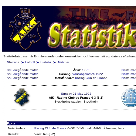
Statistikdatabasen är för närvarande under konstruktion, och kommer att uppdateras efterhan
Startsida
Fotboll
Statistik
Matcher
<< Föregående match
Årtal:
1922
Nästa mat
<< Föregående match
Säsong:
Vänskapsmatch 1922
Nästa mat
<< Föregående match
Motståndare:
Racing Club de France
Nästa mat
Sunday 21 May 1922
AIK - Racing Club de France 6-3 (3-2)
Stockholms stadion, Stockholm
Fakta
Motståndare
Racing Club de France
(VOF: 5-1-0 totalt, 4-0-0 på hemmaplan)
Resultat:
Vinst: 6-3 (3-2)