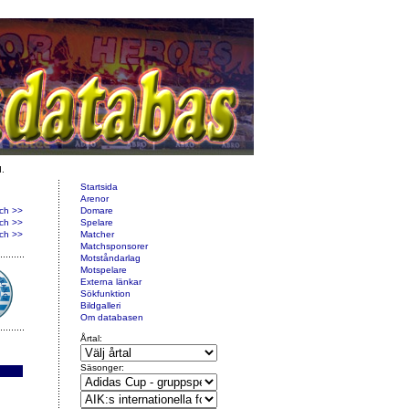
d.
Startsida
Arenor
ch >>
Domare
ch >>
Spelare
ch >>
Matcher
Matchsponsorer
Motståndarlag
Motspelare
Externa länkar
Sökfunktion
Bildgalleri
Om databasen
Årtal:
Säsonger: