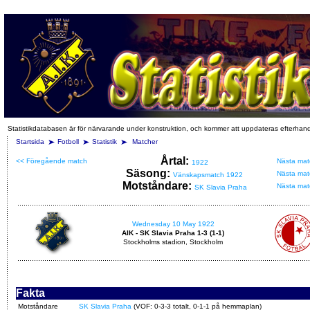
Statistikdatabasen är för närvarande under konstruktion, och kommer att uppdateras efterhan
Startsida
Fotboll
Statistik
Matcher
Årtal:
<< Föregående match
Nästa mat
1922
Säsong:
Nästa mat
Vänskapsmatch 1922
Motståndare:
Nästa mat
SK Slavia Praha
Wednesday 10 May 1922
AIK - SK Slavia Praha 1-3 (1-1)
Stockholms stadion, Stockholm
Fakta
Motståndare
SK Slavia Praha
(VOF: 0-3-3 totalt, 0-1-1 på hemmaplan)