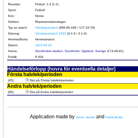
Resultat:
Förlust: 1-3 (1-1)
Sport:
Fotboll
Kön:
Herrar
Sektion:
Representationslaget
Typ av match:
Vänskapsmatch
(396-90-186 / 127-33-78)
Säsong:
Vänskapsmatch 1922
(4-1-5 / 4-1-4)
Hemma/Borta:
Hemmamatch
Datum:
1922-05-10
Arena:
Stockholms stadion, Stockholm, Uppland, Sverige
(174-48-91)
Publik:
8 004
Händelseförlopp (hovra för eventuella detaljer)
Första halvlek/perioden
(45)
Slut på Första halvlek/perioden
Andra halvlek/perioden
(90)
Slut på Andra halvlek/perioden
Application made by
and
Johan Jentell
Patrik Bodin