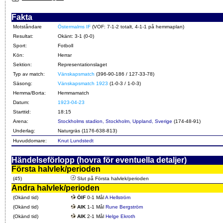
Fakta
Motståndare
Östermalms IF
(VOF: 7-1-2 totalt, 4-1-1 på hemmaplan)
Resultat:
Okänt: 3-1 (0-0)
Sport:
Fotboll
Kön:
Herrar
Sektion:
Representationslaget
Typ av match:
Vänskapsmatch
(396-90-186 / 127-33-78)
Säsong:
Vänskapsmatch 1923
(1-0-3 / 1-0-3)
Hemma/Borta:
Hemmamatch
Datum:
1923-04-23
Starttid:
18:15
Arena:
Stockholms stadion, Stockholm, Uppland, Sverige
(174-48-91)
Underlag:
Naturgräs (1176-638-813)
Huvuddomare:
Knut Lundstedt
Händelseförlopp (hovra för eventuella detaljer)
Första halvlek/perioden
(45)
Slut på Första halvlek/perioden
Andra halvlek/perioden
(Okänd tid)
ÖIF
0-1 Mål
A Hellström
(Okänd tid)
AIK
1-1 Mål
Rune Bergström
(Okänd tid)
AIK
2-1 Mål
Helge Ekroth