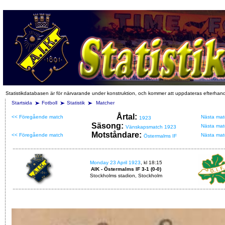
Statistikdatabasen är för närvarande under konstruktion, och kommer att uppdateras efterhan
Startsida
Fotboll
Statistik
Matcher
Årtal:
<< Föregående match
Nästa mat
1923
Säsong:
Nästa mat
Vänskapsmatch 1923
Motståndare:
<< Föregående match
Nästa mat
Östermalms IF
Monday 23 April 1923
, kl 18:15
AIK - Östermalms IF 3-1 (0-0)
Stockholms stadion, Stockholm