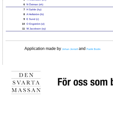
6
N Östman (vh)
7
H Sahlin (hy)
8
A Hellström (hi)
9
E Sund (c)
10
O Engström (vi)
11
W Jacobson (vy)
Application made by
and
Johan Jentell
Patrik Bodin