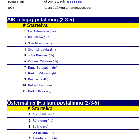
(Okänd tid)
AIK
3-1 Mål
Rudolf Kock
(90)
Slut på Andra halvlek/perioden
AIK:s laguppställning (2-3-5)
#
Startelva
1
Eric Hillerström (mv)
2
Filip Möller (hb)
3
Tore Nilsson (vb)
4
Sven Lindqvist (hh)
5
John Persson (ch)
6
Gunnar Eriksson (vh)
7
Rune Bergström (hy)
8
Herbert Ohlsson (hi)
9
Per Kaufeldt (c)
10
Helge Ekroth (vi)
11
Rudolf Kock (vy)
Östermalms IF:s laguppställning (2-3-5)
#
Startelva
1
Sten Helin (mv)
2
Rönngren (hb)
3
Selling (vb)
4
G Kullander (hh)
5
T Andersson (ch)