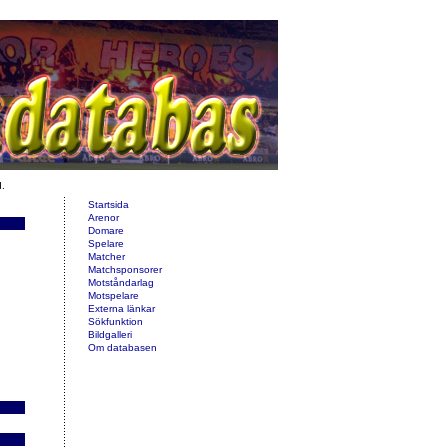
d.
Startsida
Arenor
Domare
Spelare
Matcher
Matchsponsorer
Motståndarlag
Motspelare
Externa länkar
Sökfunktion
Bildgalleri
Om databasen