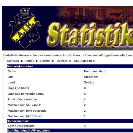
Statistikdatabasen är för närvarande under konstruktion, och kommer att uppdateras efterhan
Startsida
Fotboll
Statistik
Domare
Knut Lundstedt
Domarinformation
Namn:
Knut Lundstedt
Ort:
Stockholm
Land:
Sverige
Gula kort till AIK:
0
Gula kort till motståndarna:
0
Antal dömda matcher:
4
Matcher som AIK vunnit:
2
Matcher som blivit oavgjorda:
1
Matcher som AIK förlorat:
1
Domarfunktion:
Som huvuddomare:
4
Samtliga dömda AIK-matcher: