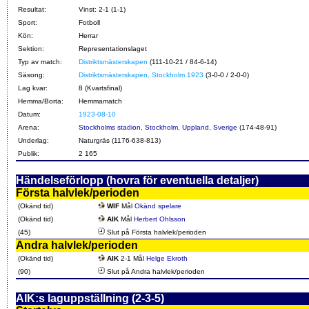
Resultat:
Vinst: 2-1 (1-1)
Sport:
Fotboll
Kön:
Herrar
Sektion:
Representationslaget
Typ av match:
Distriktsmästerskapen
(111-10-21 / 84-6-14)
Säsong:
Distriktsmästerskapen, Stockholm 1923
(3-0-0 / 2-0-0)
Lag kvar:
8 (Kvartsfinal)
Hemma/Borta:
Hemmamatch
Datum:
1923-08-10
Arena:
Stockholms stadion, Stockholm, Uppland, Sverige
(174-48-91)
Underlag:
Naturgräs (1176-638-813)
Publik:
2 165
Händelseförlopp (hovra för eventuella detaljer)
Första halvlek/perioden
(Okänd tid)
WIF
Mål
Okänd spelare
(Okänd tid)
AIK
Mål
Herbert Ohlsson
(45)
Slut på Första halvlek/perioden
Andra halvlek/perioden
(Okänd tid)
AIK
2-1 Mål
Helge Ekroth
(90)
Slut på Andra halvlek/perioden
AIK:s laguppställning (2-3-5)