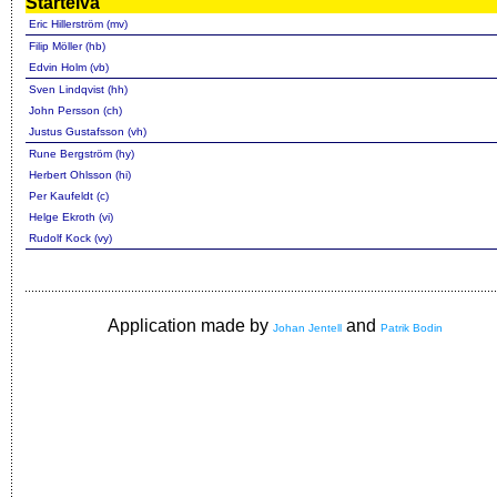
Startelva
Eric Hillerström (mv)
Filip Möller (hb)
Edvin Holm (vb)
Sven Lindqvist (hh)
John Persson (ch)
Justus Gustafsson (vh)
Rune Bergström (hy)
Herbert Ohlsson (hi)
Per Kaufeldt (c)
Helge Ekroth (vi)
Rudolf Kock (vy)
Application made by
and
Johan Jentell
Patrik Bodin