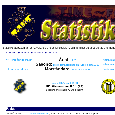
Statistikdatabasen är för närvarande under konstruktion, och kommer att uppdateras efterhan
Startsida
Fotboll
Statistik
Matcher
Årtal:
<< Föregående match
Nästa mat
1923
Säsong:
Nästa mat
Distriktsmästerskapen, Stockholm 1923
Motståndare:
<< Föregående match
Nästa mat
Westermalms IF
Friday 10 August 1923
AIK - Westermalms IF 2-1 (1-1)
Stockholms stadion, Stockholm
Fakta
Motståndare
Westermalms IF
(VOF: 16-4-4 totalt, 15-4-1 på hemmaplan)