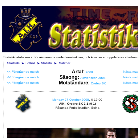
Statistikdatabasen är för närvarande under konstruktion, och kommer att uppdateras efterhan
Startsida
Fotboll
Statistik
Matcher
Årtal:
<< Föregående match
Nästa mat
2008
Säsong:
<< Föregående match
Nästa mat
Allsvenskan 2008
Motståndare:
<< Föregående match
Nästa mat
Örebro SK
Monday 27 October 2008
, kl 19:00
AIK - Örebro SK 2-1 (0-1)
Råsunda Fotbollstadion, Solna