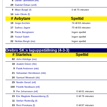
8
Daniel Tjernström (mf)
29
Gabriel Özkan (vmf)
9
Miran Burgić (f)
0 till 75 minuten
10
Iván Obolo (f)
#
Avbytare
Speltid
19
Jorge Anchén
74 till 93 minuten
17
Saihou Jagne
75 till 93 minuten
16
Pierre Bengtsson
Ingen speltid
25
Yussuf Saleh
Ingen speltid
22
Nicklas Bergh (mv)
Ingen speltid
Örebro SK:s laguppställning (4-3-3)
#
Startelva
Speltid
82
John Alvbåge (mv)
18
Joakim Green (hb)
9
Patrik Anttonen (mb)
21
Sebastian Henriksson (mb)
20
Samuel Wowoah (vb)
25
Nordin Gerzić (mf)
100
Fredrik Nordback (mf)
5
Per Johansson (mf)
0 till 61 minuten
15
Eric Magloire Bassombeng (f)
0 till 76 minuten
11
Stefan Rodevåg (f)
33
Roni Porokara (f)
0 till 87 minuten