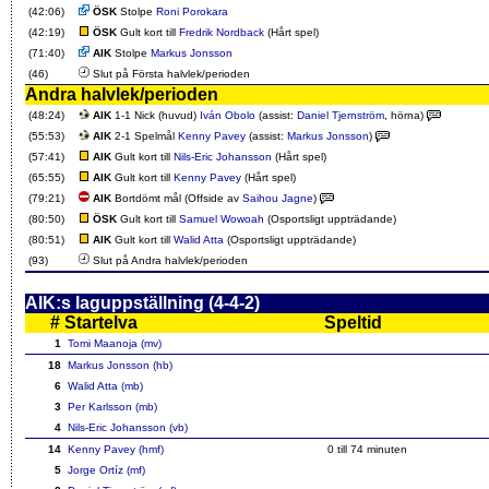
(42:06)
ÖSK
Stolpe
Roni Porokara
(42:19)
ÖSK
Gult kort till
Fredrik Nordback
(Hårt spel)
(71:40)
AIK
Stolpe
Markus Jonsson
(46)
Slut på Första halvlek/perioden
Andra halvlek/perioden
(48:24)
AIK
1-1 Nick (huvud)
Iván Obolo
(assist:
Daniel Tjernström
, hörna)
(55:53)
AIK
2-1 Spelmål
Kenny Pavey
(assist:
Markus Jonsson
)
(57:41)
AIK
Gult kort till
Nils-Eric Johansson
(Hårt spel)
(65:55)
AIK
Gult kort till
Kenny Pavey
(Hårt spel)
(79:21)
AIK
Bortdömt mål (Offside av
Saihou Jagne
)
(80:50)
ÖSK
Gult kort till
Samuel Wowoah
(Osportsligt uppträdande)
(80:51)
AIK
Gult kort till
Walid Atta
(Osportsligt uppträdande)
(93)
Slut på Andra halvlek/perioden
AIK:s laguppställning (4-4-2)
#
Startelva
Speltid
1
Tomi Maanoja (mv)
18
Markus Jonsson (hb)
6
Walid Atta (mb)
3
Per Karlsson (mb)
4
Nils-Eric Johansson (vb)
14
Kenny Pavey (hmf)
0 till 74 minuten
5
Jorge Ortíz (mf)