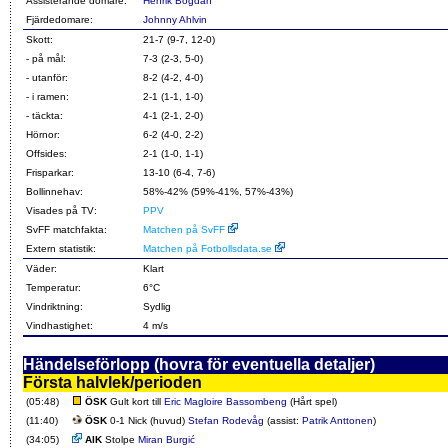
Assisterande domare:
Henrik Bogdan
Fjärdedomare:
Johnny Ahlvin
Skott:
21-7 (9-7, 12-0)
- på mål:
7-3 (2-3, 5-0)
- utanför:
8-2 (4-2, 4-0)
- i ramen:
2-1 (1-1, 1-0)
- täckta:
4-1 (2-1, 2-0)
Hörnor:
6-2 (4-0, 2-2)
Offsides:
2-1 (1-0, 1-1)
Frisparkar:
13-10 (6-4, 7-6)
Bollinnehav:
58%-42% (59%-41%, 57%-43%)
Visades på TV:
PPV
SvFF matchfakta:
Matchen på SvFF
Extern statistik:
Matchen på Fotbollsdata.se
Väder:
Klart
Temperatur:
6°C
Vindriktning:
Sydlig
Vindhastighet:
4 m/s
Händelseförlopp (hovra för eventuella detaljer)
Första halvlek/perioden
(05:48)
ÖSK
Gult kort till
Eric Magloire Bassombeng
(Hårt spel)
(11:40)
ÖSK
0-1 Nick (huvud)
Stefan Rodevåg
(assist:
Patrik Anttonen
)
(34:05)
AIK
Stolpe
Miran Burgić