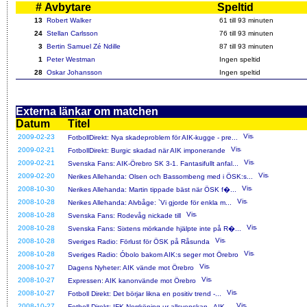
#
Avbytare
Speltid
13
Robert Walker
61 till 93 minuten
24
Stellan Carlsson
76 till 93 minuten
3
Bertin Samuel Zé Ndille
87 till 93 minuten
1
Peter Westman
Ingen speltid
28
Oskar Johansson
Ingen speltid
Externa länkar om matchen
Datum
Titel
2009-02-23
FotbollDirekt: Nya skadeproblem för AIK-kugge - pre...
2009-02-21
FotbollDirekt: Burgic skadad när AIK imponerande
2009-02-21
Svenska Fans: AIK-Örebro SK 3-1. Fantasifullt anfal...
2009-02-20
Nerikes Allehanda: Olsen och Bassombeng med i ÖSK:s...
2008-10-30
Nerikes Allehanda: Martin tippade bäst när ÖSK f�...
2008-10-28
Nerikes Allehanda: Alvbåge: `Vi gjorde för enkla m...
2008-10-28
Svenska Fans: Rodevåg nickade till
2008-10-28
Svenska Fans: Sixtens mörkande hjälpte inte på R�...
2008-10-28
Sveriges Radio: Förlust för ÖSK på Råsunda
2008-10-28
Sveriges Radio: Óbolo bakom AIK:s seger mot Örebro
2008-10-27
Dagens Nyheter: AIK vände mot Örebro
2008-10-27
Expressen: AIK kanonvände mot Örebro
2008-10-27
Fotboll Direkt: Det börjar likna en positiv trend -...
2008-10-27
Fotboll Direkt: IFK Norrköping ur allsvenskan - AIK...