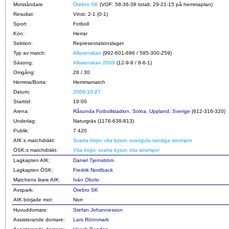
Motståndare
Örebro SK
(VOF: 58-36-38 totalt, 29-21-15 på hemmaplan)
Resultat:
Vinst: 2-1 (0-1)
Sport:
Fotboll
Kön:
Herrar
Sektion:
Representationslaget
Typ av match:
Allsvenskan
(992-601-696 / 585-300-259)
Säsong:
Allsvenskan 2008
(12-9-9 / 8-6-1)
Omgång:
28 / 30
Hemma/Borta:
Hemmamatch
Datum:
2008-10-27
Starttid:
19:00
Arena:
Råsunda Fotbollstadion, Solna, Uppland, Sverige
(612-316-320)
Underlag:
Naturgräs (1176-638-813)
Publik:
7 420
AIK:s matchdräkt:
Svarta tröjor, vita byxor, svartgula randiga strumpor
ÖSK:s matchdräkt:
Vita tröjor, svarta byxor, vita strumpor
Lagkapten AIK:
Daniel Tjernström
Lagkapten ÖSK:
Fredrik Nordback
Matchens lirare AIK:
Iván Obolo
Avspark:
Örebro SK
AIK började mot:
Norr
Huvuddomare:
Stefan Johannesson
Assisterande domare:
Lars Rönnmark