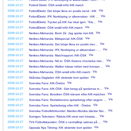
2008-10-27
Fotboll Direkt: ÖSK-smäll inför AIK-match
2008-10-27
FotbollDirekt: Det börjar likna en positiv trend - AIK
2008-10-27
FotbollDirekt: IFK Norrköping ur allsvenskan - AIK ...
2008-10-27
FotbollDirekt: Trycket på AIK har ökat igen: ''Kla...
2008-10-27
FotbollDirekt: ÖSK-smäll inför AIK-match
2008-10-27
Nerikes Allehanda: Berin Zé: Jag spelar mot AIK
2008-10-27
Nerikes Allehanda: Bildspecial: AIK-ÖSK
2008-10-27
Nerikes Allehanda: Det börjar likna en positiv tren...
2008-10-27
Nerikes Allehanda: IFK Norrköping ur allsvenskan - ...
2008-10-27
Nerikes Allehanda: Matchrapport: AIK-ÖSK
2008-10-27
Nerikes Allehanda: NA-tv: ÖSK-Sixtens chockelva mot...
2008-10-27
Nerikes Allehanda: Walker missar mötet med brorsan ...
2008-10-27
Nerikes Allehanda: ÖSK-smäll inför AIK-match
2008-10-27
Skånska Dagladet: AIK skrämde bort spöket
2008-10-27
Svenska Fans: AIK-Örebro
2008-10-27
Svenska Fans: AIK-ÖSK: Sätt betyg på spelarnas in...
2008-10-27
Svenska Fans: Besviken ÖSK-tränare efter AIK-matchen
2008-10-27
Svenska Fans: Redaktionens spelarbetyg efter segern ...
2008-10-27
Svenska Fans: Spelarbetyg efter AIK - Örebro
2008-10-27
Svenska Fotbollsförbundet: Mambo-Mumba släckte Nor...
2008-10-27
Sveriges Television: Rättvis AIK-vinst mot höststa...
2008-10-27
TV4 Fotbollskanalen: ÖSK:s centrallinje saknas på ...
2008-10-27
Uppsala Nya Tidning: AIK skrämde bort spöket