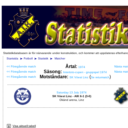
Statistikdatabasen är för närvarande under konstruktion, och kommer att uppdateras efterhan
Startsida
Fotboll
Statistik
Matcher
Årtal:
<< Föregående match
Nästa mat
1974
Säsong:
<< Föregående match
Nästa mat
Intertoto-cupen - gruppspel 1974
Motståndare:
(
)
<< Föregående match
SK Vöest Linz
Se returmatch
Saturday 13 July 1974
SK Vöest Linz - AIK 6-1 (3-0)
Okänd arena, Linz
Visa aktuell tabell