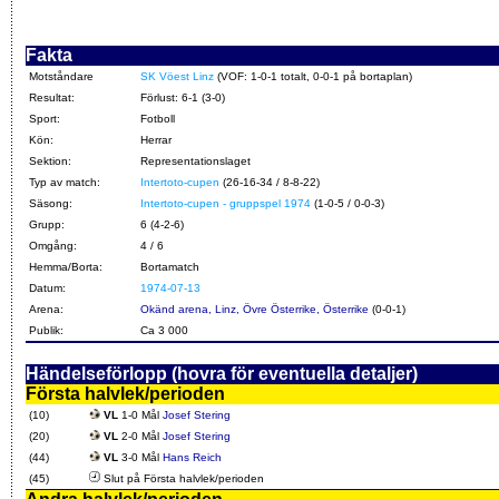
Fakta
Motståndare
SK Vöest Linz
(VOF: 1-0-1 totalt, 0-0-1 på bortaplan)
Resultat:
Förlust: 6-1 (3-0)
Sport:
Fotboll
Kön:
Herrar
Sektion:
Representationslaget
Typ av match:
Intertoto-cupen
(26-16-34 / 8-8-22)
Säsong:
Intertoto-cupen - gruppspel 1974
(1-0-5 / 0-0-3)
Grupp:
6 (4-2-6)
Omgång:
4 / 6
Hemma/Borta:
Bortamatch
Datum:
1974-07-13
Arena:
Okänd arena, Linz, Övre Österrike, Österrike
(0-0-1)
Publik:
Ca 3 000
Händelseförlopp (hovra för eventuella detaljer)
Första halvlek/perioden
(10)
VL
1-0 Mål
Josef Stering
(20)
VL
2-0 Mål
Josef Stering
(44)
VL
3-0 Mål
Hans Reich
(45)
Slut på Första halvlek/perioden