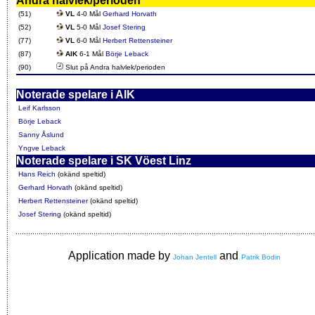
Andra halvlek/perioden
(51)
VL
4-0 Mål
Gerhard Horvath
(52)
VL
5-0 Mål
Josef Stering
(77)
VL
6-0 Mål
Herbert Rettensteiner
(87)
AIK
6-1 Mål
Börje Leback
(90)
Slut på Andra halvlek/perioden
Noterade spelare i AIK
Leif Karlsson
Börje Leback
Sanny Åslund
Yngve Leback
Noterade spelare i SK Vöest Linz
Hans Reich
(okänd speltid)
Gerhard Horvath
(okänd speltid)
Herbert Rettensteiner
(okänd speltid)
Josef Stering
(okänd speltid)
Application made by
and
Johan Jentell
Patrik Bodin