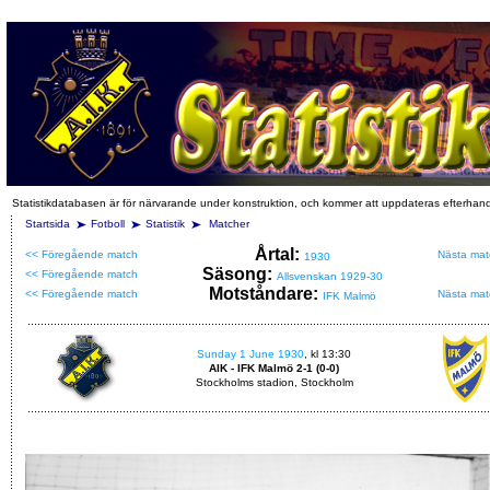
Statistikdatabasen är för närvarande under konstruktion, och kommer att uppdateras efterhan
Startsida
Fotboll
Statistik
Matcher
Årtal:
<< Föregående match
Nästa mat
1930
Säsong:
<< Föregående match
Allsvenskan 1929-30
Motståndare:
<< Föregående match
Nästa mat
IFK Malmö
Sunday 1 June 1930
, kl 13:30
AIK - IFK Malmö 2-1 (0-0)
Stockholms stadion, Stockholm