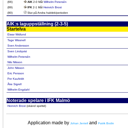
(66)
AIK
2-0 Mål
Wilhelm Petersén
(89)
IFK
2-1 Mål
Heinrich Brost
(90)
Slut på Andra halvlek/perioden
AIK:s laguppställning (2-3-5)
Startelva
Eiwar Widlund
Tage Wissnell
Sven Andersson
Sven Lindqvist
Wilhelm Petersén
Nils Nilsson
John Nilsson
Eric Persson
Per Kaufeldt
Åke Sigrell
Wilhelm Engdahl
Noterade spelare i IFK Malmö
Heinrich Brost
(okänd speltid)
Application made by
and
Johan Jentell
Patrik Bodin