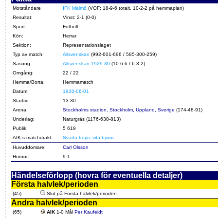
Motståndare
IFK Malmö
(VOF: 18-9-6 totalt, 10-2-2 på hemmaplan)
Resultat:
Vinst: 2-1 (0-0)
Sport:
Fotboll
Kön:
Herrar
Sektion:
Representationslaget
Typ av match:
Allsvenskan
(992-601-696 / 585-300-259)
Säsong:
Allsvenskan 1929-30
(10-6-6 / 6-3-2)
Omgång:
22 / 22
Hemma/Borta:
Hemmamatch
Datum:
1930-06-01
Starttid:
13:30
Arena:
Stockholms stadion, Stockholm, Uppland, Sverige
(174-48-91)
Underlag:
Naturgräs (1176-638-813)
Publik:
5 619
AIK:s matchdräkt:
Svarta tröjor, vita byxor
Huvuddomare:
Carl Olsson
Hörnor:
9-1
Händelseförlopp (hovra för eventuella detaljer)
Första halvlek/perioden
(45)
Slut på Första halvlek/perioden
Andra halvlek/perioden
(65)
AIK
1-0 Mål
Per Kaufeldt