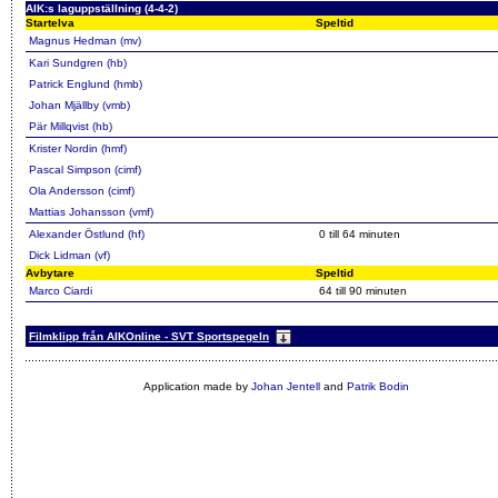
AIK:s laguppställning (4-4-2)
Startelva
Speltid
Magnus Hedman (mv)
Kari Sundgren (hb)
Patrick Englund (hmb)
Johan Mjällby (vmb)
Pär Millqvist (hb)
Krister Nordin (hmf)
Pascal Simpson (cimf)
Ola Andersson (cimf)
Mattias Johansson (vmf)
Alexander Östlund (hf)
0 till 64 minuten
Dick Lidman (vf)
Avbytare
Speltid
Marco Ciardi
64 till 90 minuten
Filmklipp från AIKOnline - SVT Sportspegeln
Application made by
Johan Jentell
and
Patrik Bodin