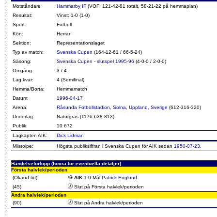
Motståndare
Hammarby IF
(VOF: 121-42-81 totalt, 58-21-22 på hemmaplan)
Resultat:
Vinst: 1-0 (1-0)
Sport:
Fotboll
Kön:
Herrar
Sektion:
Representationslaget
Typ av match:
Svenska Cupen
(164-12-61 / 66-5-24)
Säsong:
Svenska Cupen - slutspel 1995-96
(4-0-0 / 2-0-0)
Omgång:
3 / 4
Lag kvar:
4 (Semifinal)
Hemma/Borta:
Hemmamatch
Datum:
1996-04-17
Arena:
Råsunda Fotbollstadion, Solna, Uppland, Sverige
(612-316-320)
Underlag:
Naturgräs (1176-638-813)
Publik:
10 672
Lagkapten AIK:
Dick Lidman
Milstolpe:
Högsta publiksiffran i Svenska Cupen för AIK sedan
1950-07-23
.
Händelseförlopp (hovra för eventuella detaljer)
Första halvlek/perioden
(Okänd tid)
AIK
1-0 Mål
Patrick Englund
(45)
Slut på Första halvlek/perioden
Andra halvlek/perioden
(90)
Slut på Andra halvlek/perioden