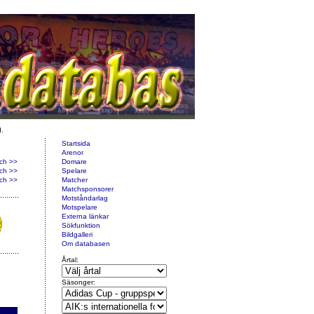
d.
Startsida
Arenor
ch >>
Domare
ch >>
Spelare
ch >>
Matcher
Matchsponsorer
Motståndarlag
Motspelare
Externa länkar
Sökfunktion
Bildgalleri
Om databasen
Årtal:
Säsonger: