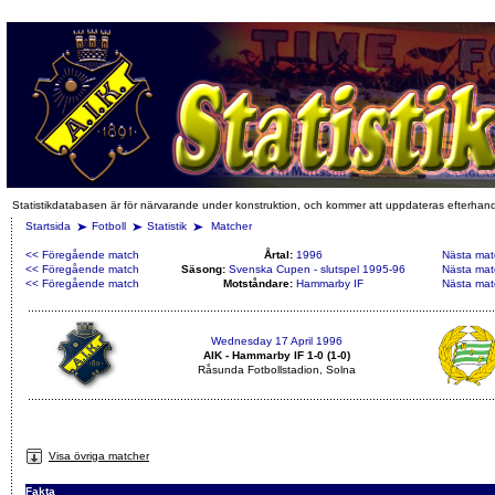
Statistikdatabasen är för närvarande under konstruktion, och kommer att uppdateras efterhan
Startsida
Fotboll
Statistik
Matcher
<< Föregående match
Årtal:
1996
Nästa mat
<< Föregående match
Säsong:
Svenska Cupen - slutspel 1995-96
Nästa mat
<< Föregående match
Motståndare:
Hammarby IF
Nästa mat
Wednesday 17 April 1996
AIK - Hammarby IF 1-0 (1-0)
Råsunda Fotbollstadion, Solna
Visa övriga matcher
Fakta