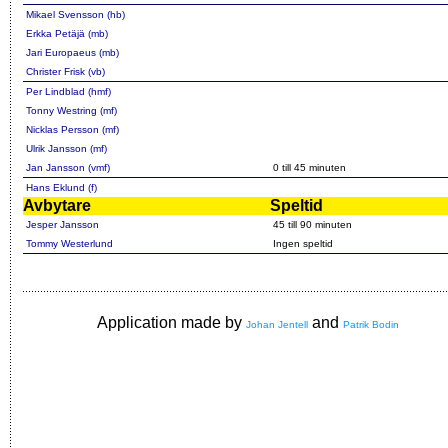
Mikael Svensson (hb)
Erkka Petäjä (mb)
Jari Europaeus (mb)
Christer Frisk (vb)
Per Lindblad (hmf)
Tonny Westring (mf)
Nicklas Persson (mf)
Ulrik Jansson (mf)
Jan Jansson (vmf)
0 till 45 minuten
Hans Eklund (f)
Avbytare
Speltid
Jesper Jansson
45 till 90 minuten
Tommy Westerlund
Ingen speltid
Application made by
and
Johan Jentell
Patrik Bodin