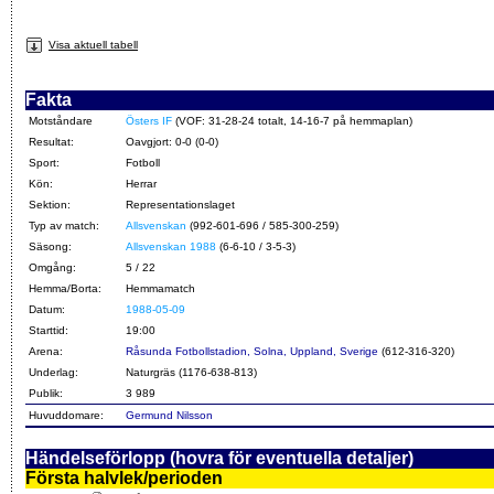
Visa aktuell tabell
Fakta
Motståndare
Östers IF
(VOF: 31-28-24 totalt, 14-16-7 på hemmaplan)
Resultat:
Oavgjort: 0-0 (0-0)
Sport:
Fotboll
Kön:
Herrar
Sektion:
Representationslaget
Typ av match:
Allsvenskan
(992-601-696 / 585-300-259)
Säsong:
Allsvenskan 1988
(6-6-10 / 3-5-3)
Omgång:
5 / 22
Hemma/Borta:
Hemmamatch
Datum:
1988-05-09
Starttid:
19:00
Arena:
Råsunda Fotbollstadion, Solna, Uppland, Sverige
(612-316-320)
Underlag:
Naturgräs (1176-638-813)
Publik:
3 989
Huvuddomare:
Germund Nilsson
Händelseförlopp (hovra för eventuella detaljer)
Första halvlek/perioden