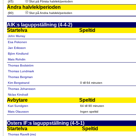
(45)
Slut på Första halvlek/perioden
Andra halvlek/perioden
(90)
Slut på Andra halvlek/perioden
AIK:s laguppställning (4-4-2)
Startelva
Speltid
John Murray
Esa Pekonen
Jan Eriksson
Björn Kindlund
Mats Rohdin
Thomas Bodström
Thomas Lundmark
Thomas Bergman
Kim Bergstrand
0 till 64 minuten
Thomas Johansson
Niclas Kindvall
Avbytare
Speltid
Kari Sundgren
64 till 90 minuten
Mats Olausson
Ingen speltid
Östers IF:s laguppställning (4-5-1)
Startelva
Speltid
Thomas Ravelli (mv)