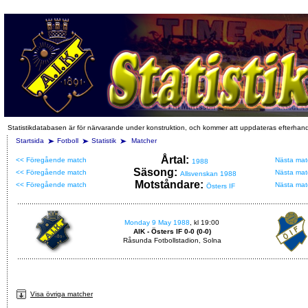
Statistikdatabasen är för närvarande under konstruktion, och kommer att uppdateras efterhan
Startsida
Fotboll
Statistik
Matcher
Årtal:
<< Föregående match
Nästa mat
1988
Säsong:
<< Föregående match
Nästa mat
Allsvenskan 1988
Motståndare:
<< Föregående match
Nästa mat
Östers IF
Monday 9 May 1988
, kl 19:00
AIK - Östers IF 0-0 (0-0)
Råsunda Fotbollstadion, Solna
Visa övriga matcher