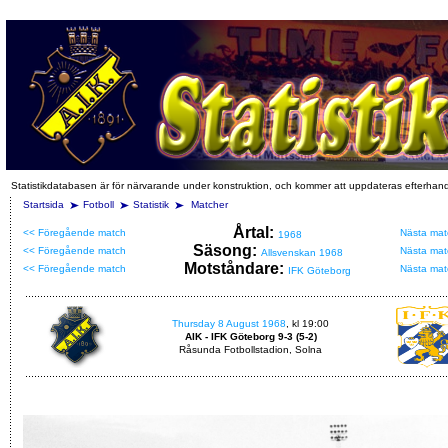
Statistikdatabasen är för närvarande under konstruktion, och kommer att uppdateras efterhan
Startsida
Fotboll
Statistik
Matcher
Årtal:
<< Föregående match
Nästa mat
1968
Säsong:
<< Föregående match
Nästa mat
Allsvenskan 1968
Motståndare:
<< Föregående match
Nästa mat
IFK Göteborg
Thursday 8 August 1968
, kl 19:00
AIK - IFK Göteborg 9-3 (5-2)
Råsunda Fotbollstadion, Solna