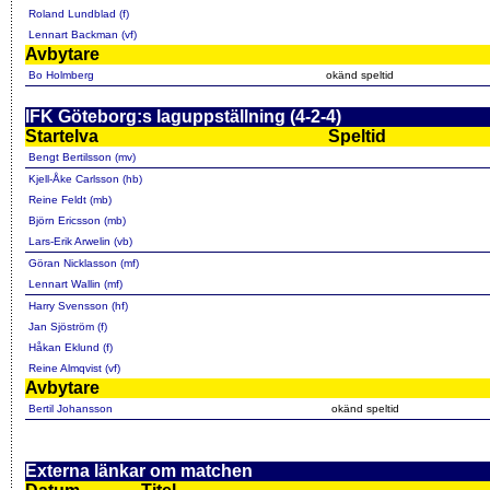
Roland Lundblad (f)
Lennart Backman (vf)
Avbytare
Bo Holmberg
okänd speltid
IFK Göteborg:s laguppställning (4-2-4)
Startelva
Speltid
Bengt Bertilsson (mv)
Kjell-Åke Carlsson (hb)
Reine Feldt (mb)
Björn Ericsson (mb)
Lars-Erik Arwelin (vb)
Göran Nicklasson (mf)
Lennart Wallin (mf)
Harry Svensson (hf)
Jan Sjöström (f)
Håkan Eklund (f)
Reine Almqvist (vf)
Avbytare
Bertil Johansson
okänd speltid
Externa länkar om matchen