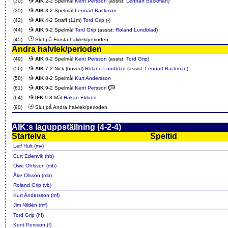
(30)
AIK
2-2 Spelmål
Kent Persson
(assist:
Lennart Backman
)
(35)
AIK
3-2 Spelmål
Lennart Backman
(42)
AIK
4-2 Straff (11m)
Tord Grip
(-)
(44)
AIK
5-2 Spelmål
Tord Grip
(assist:
Roland Lundblad
)
(45)
Slut på Första halvlek/perioden
Andra halvlek/perioden
(49)
AIK
6-2 Spelmål
Kent Persson
(assist:
Tord Grip
)
(56)
AIK
7-2 Nick (huvud)
Roland Lundblad
(assist:
Lennart Backman
)
(58)
AIK
8-2 Spelmål
Kurt Andersson
(61)
AIK
9-2 Spelmål
Kent Persson
(64)
IFK
9-3 Mål
Håkan Eklund
(90)
Slut på Andra halvlek/perioden
AIK:s laguppställning (4-2-4)
Startelva
Speltid
Leif Hult (mv)
Curt Edenvik (hb)
Owe Ohlsson (mb)
Åke Olsson (mb)
Roland Grip (vb)
Kurt Andersson (mf)
Jim Nildén (mf)
Tord Grip (hf)
Kent Persson (f)