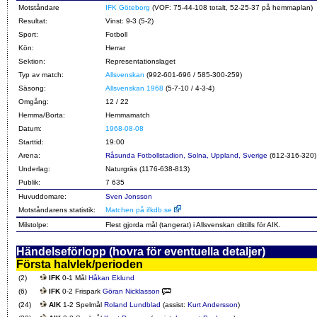
Motståndare
IFK Göteborg
(VOF: 75-44-108 totalt, 52-25-37 på hemmaplan)
Resultat:
Vinst: 9-3 (5-2)
Sport:
Fotboll
Kön:
Herrar
Sektion:
Representationslaget
Typ av match:
Allsvenskan
(992-601-696 / 585-300-259)
Säsong:
Allsvenskan 1968
(5-7-10 / 4-3-4)
Omgång:
12 / 22
Hemma/Borta:
Hemmamatch
Datum:
1968-08-08
Starttid:
19:00
Arena:
Råsunda Fotbollstadion, Solna, Uppland, Sverige
(612-316-320)
Underlag:
Naturgräs (1176-638-813)
Publik:
7 635
Huvuddomare:
Sven Jonsson
Motståndarens statistik:
Matchen på ifkdb.se
Milstolpe:
Flest gjorda mål (tangerat) i Allsvenskan dittills för AIK.
Händelseförlopp (hovra för eventuella detaljer)
Första halvlek/perioden
(2)
IFK
0-1 Mål
Håkan Eklund
(6)
IFK
0-2 Frispark
Göran Nicklasson
(24)
AIK
1-2 Spelmål
Roland Lundblad
(assist:
Kurt Andersson
)