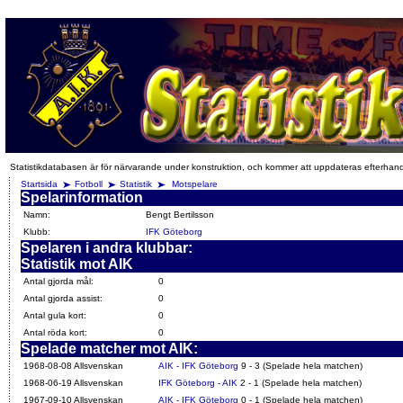
Statistikdatabasen är för närvarande under konstruktion, och kommer att uppdateras efterhan
Startsida
Fotboll
Statistik
Motspelare
Spelarinformation
Namn:
Bengt Bertilsson
Klubb:
IFK Göteborg
Spelaren i andra klubbar:
Statistik mot AIK
Antal gjorda mål:
0
Antal gjorda assist:
0
Antal gula kort:
0
Antal röda kort:
0
Spelade matcher mot AIK:
1968-08-08 Allsvenskan
AIK - IFK Göteborg
9 - 3 (Spelade hela matchen)
1968-06-19 Allsvenskan
IFK Göteborg - AIK
2 - 1 (Spelade hela matchen)
1967-09-10 Allsvenskan
AIK - IFK Göteborg
0 - 1 (Spelade hela matchen)