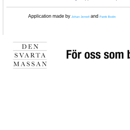
Application made by
and
Johan Jentell
Patrik Bodin