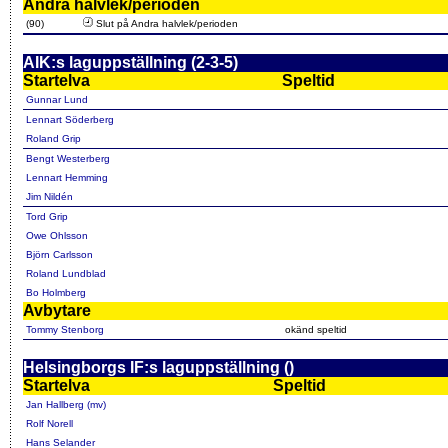
Andra halvlek/perioden
(90)
Slut på Andra halvlek/perioden
AIK:s laguppställning (2-3-5)
Startelva
Speltid
Gunnar Lund
Lennart Söderberg
Roland Grip
Bengt Westerberg
Lennart Hemming
Jim Nildén
Tord Grip
Owe Ohlsson
Björn Carlsson
Roland Lundblad
Bo Holmberg
Avbytare
Tommy Stenborg
okänd speltid
Helsingborgs IF:s laguppställning ()
Startelva
Speltid
Jan Hallberg (mv)
Rolf Norell
Hans Selander