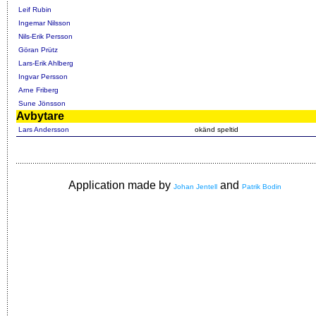
Leif Rubin
Ingemar Nilsson
Nils-Erik Persson
Göran Prütz
Lars-Erik Ahlberg
Ingvar Persson
Arne Friberg
Sune Jönsson
Avbytare
Lars Andersson
okänd speltid
Application made by
and
Johan Jentell
Patrik Bodin