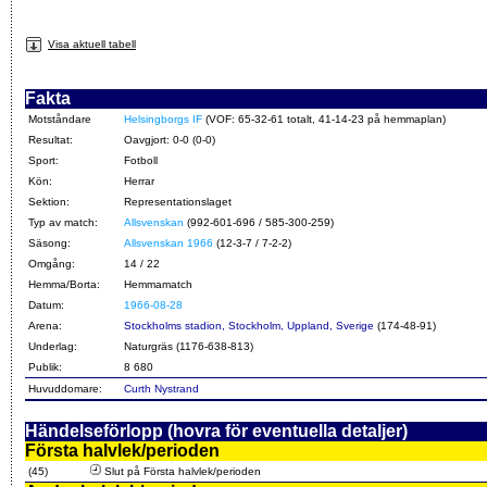
Visa aktuell tabell
Fakta
Motståndare
Helsingborgs IF
(VOF: 65-32-61 totalt, 41-14-23 på hemmaplan)
Resultat:
Oavgjort: 0-0 (0-0)
Sport:
Fotboll
Kön:
Herrar
Sektion:
Representationslaget
Typ av match:
Allsvenskan
(992-601-696 / 585-300-259)
Säsong:
Allsvenskan 1966
(12-3-7 / 7-2-2)
Omgång:
14 / 22
Hemma/Borta:
Hemmamatch
Datum:
1966-08-28
Arena:
Stockholms stadion, Stockholm, Uppland, Sverige
(174-48-91)
Underlag:
Naturgräs (1176-638-813)
Publik:
8 680
Huvuddomare:
Curth Nystrand
Händelseförlopp (hovra för eventuella detaljer)
Första halvlek/perioden
(45)
Slut på Första halvlek/perioden