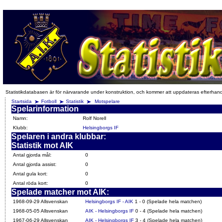
Statistikdatabasen är för närvarande under konstruktion, och kommer att uppdateras efterhan
Startsida
Fotboll
Statistik
Motspelare
Spelarinformation
Namn:
Rolf Norell
Klubb:
Helsingborgs IF
Spelaren i andra klubbar:
Statistik mot AIK
Antal gjorda mål:
0
Antal gjorda assist:
0
Antal gula kort:
0
Antal röda kort:
0
Spelade matcher mot AIK:
1968-09-29 Allsvenskan
Helsingborgs IF - AIK
1 - 0 (Spelade hela matchen)
1968-05-05 Allsvenskan
AIK - Helsingborgs IF
0 - 4 (Spelade hela matchen)
1967-06-29 Allsvenskan
AIK - Helsingborgs IF
3 - 4 (Spelade hela matchen)